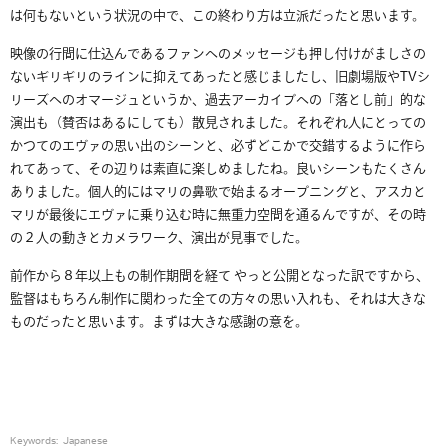
は何もないという状況の中で、この終わり方は立派だったと思います。
映像の行間に仕込んであるファンへのメッセージも押し付けがましさの
ないギリギリのラインに抑えてあったと感じましたし、旧劇場版やTVシ
リーズへのオマージュというか、過去アーカイブへの「落とし前」的な
演出も（賛否はあるにしても）散見されました。それぞれ人にとっての
かつてのエヴァの思い出のシーンと、必ずどこかで交錯するように作ら
れてあって、その辺りは素直に楽しめましたね。良いシーンもたくさん
ありました。個人的にはマリの鼻歌で始まるオープニングと、アスカと
マリが最後にエヴァに乗り込む時に無重力空間を通るんですが、その時
の２人の動きとカメラワーク、演出が見事でした。
前作から８年以上もの制作期間を経て やっと公開となった訳ですから、
監督はもちろん制作に関わった全ての方々の思い入れも、それは大きな
ものだったと思います。まずは大きな感謝の意を。
Keywords:
Japanese