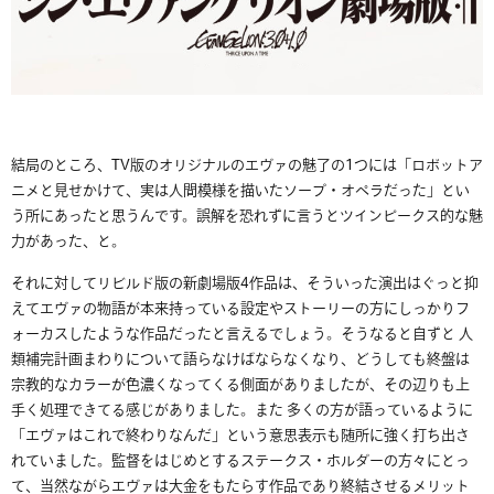
結局のところ、TV版のオリジナルのエヴァの魅了の1つには「ロボットア
ニメと見せかけて、実は人間模様を描いたソープ・オペラだった」とい
う所にあったと思うんです。誤解を恐れずに言うとツインピークス的な魅
力があった、と。
それに対してリビルド版の新劇場版4作品は、そういった演出はぐっと抑
えてエヴァの物語が本来持っている設定やストーリーの方にしっかりフ
ォーカスしたような作品だったと言えるでしょう。そうなると自ずと 人
類補完計画まわりについて語らなけばならなくなり、どうしても終盤は
宗教的なカラーが色濃くなってくる側面がありましたが、その辺りも上
手く処理できてる感じがありました。また 多くの方が語っているように
「エヴァはこれで終わりなんだ」という意思表示も随所に強く打ち出さ
れていました。監督をはじめとするステークス・ホルダーの方々にとっ
て、当然ながらエヴァは大金をもたらす作品であり終結させるメリット