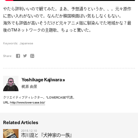
やたら評判いいので観てみた。まあ、予想通りというか、、。元々原作
に思い入れがないので。なんだか韓国映画ぽい気もしなくもない。
海外でも評価が高いそうだけど元々アニメ版に馴染んでた地域かな？最
後のTMネットワークの主題歌、ちょっと驚いた。
Keywords:
Japanese
Share:
Yoshikage Kajiwara »
梶原 由景
クリエイティブディレクター。"LOWERCASE"代表。
URL:
http://www.lowercase.biz/
Related Articles
2015.12.10
市川崑と『犬神家の一族』