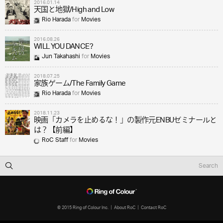
2016.01.14
天国と地獄/High and Low
Rio Harada
for
Movies
2016.08.26
WILL YOU DANCE?
Jun Takahashi
for
Movies
2018.07.25
家族ゲーム/The Family Game
Rio Harada
for
Movies
2018.11.23
映画「カメラを止めるな！」の製作元ENBUゼミナールと
は？【前編】
RoC Staff
for
Movies
© 2015 Ring of Colour Inc.
About RoC
Contact RoC