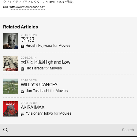
クリエイティブディレクター。"LOWERCASE"代表。
URL:
http://www.lowercase.biz/
Related Articles
2015.10.28
予告犯
Hiroshi Fujiwara
for
Movies
2016.01.14
天国と地獄/High and Low
Rio Harada
for
Movies
2016.08.26
WILL YOU DANCE?
Jun Takahashi
for
Movies
2023.07.09
AKIRA IMAX
*Visionary Tokyo
for
Movies