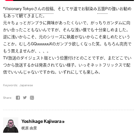
*Visionary Tokyoさんの投稿
、そしてサ道でお馴染み
五箇P
の強いお勧め
もあって観てきました。
元々ちょっとガンプラに興味があったくらいで、がっちりガンダムに向
かい合ったこともないんですが、そんな浅い僕でも十分楽しめました。
逆に浅いからこそ、元のシリーズに執着がないからこそ楽しめたという
ことか。むしろGQuuuuuuXのガンプラ欲しくなった笑。もちろん完売で
もう買えませんが、、、。
TV放送のダイジェスト版という位置付けとのことですが、まだどこでい
つから放送するかは発表されてない様子。いっそネットフリックスで配
信でいいんじゃないですかね。いずれにしても楽しみ。
Keywords:
Japanese
Share:
Yoshikage Kajiwara »
梶原 由景