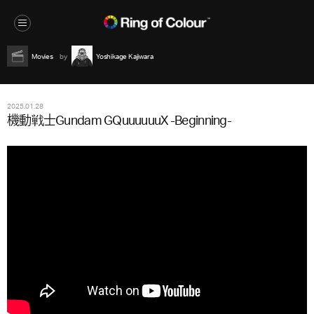
Movies
Yoshikage Kajiwara
2025.01.28
機動戦士Gundam GQuuuuuuX -Beginning-