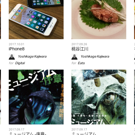
2017.10.01
2017.09.26
iPhone8
桃谷江川
Yoshikage Kajiwara
Yoshikage Kajiwara
for
Digital
for
Eats
2017.09.17
2017.09.17
ミュージアム -序章-
ミュージアム