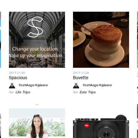
2017.11.30
2017.11.29
Spacious
Buvette
Yoshikage Kajiwara
Yoshikage Kajiwara
for
Life
,
Trips
for
Eats
,
Trips