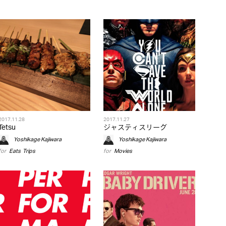
2017.11.28
2017.11.27
Tetsu
ジャスティスリーグ
Yoshikage Kajiwara
Yoshikage Kajiwara
for
Eats
,
Trips
for
Movies