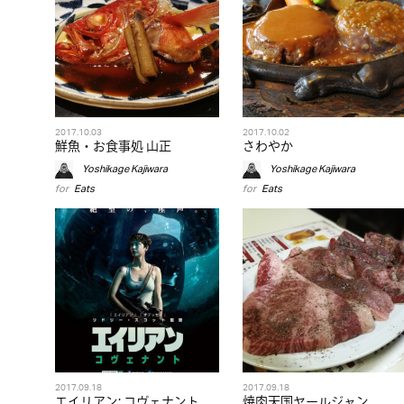
2017.10.03
2017.10.02
鮮魚・お食事処 山正
さわやか
Yoshikage Kajiwara
Yoshikage Kajiwara
for
Eats
for
Eats
2017.09.18
2017.09.18
エイリアン: コヴェナント
焼肉天国ヤールジャン