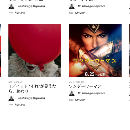
Yoshikage Kajiwara
Yoshikage Kajiwara
for
Movies
for
Movies
2017.08.31
2017.08.30
IT／イット “それ”が見えた
ワンダーウーマン
ら、終わり。
Yoshikage Kajiwara
Yoshikage Kajiwara
for
Movies
for
Movies