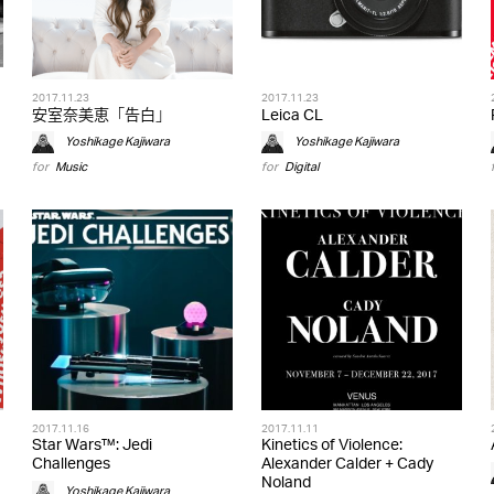
2017.11.23
2017.11.23
安室奈美恵「告白」
Leica CL
Yoshikage Kajiwara
Yoshikage Kajiwara
for
Music
for
Digital
2017.11.16
2017.11.11
Star Wars™: Jedi
Kinetics of Violence:
Challenges
Alexander Calder + Cady
Noland
Yoshikage Kajiwara