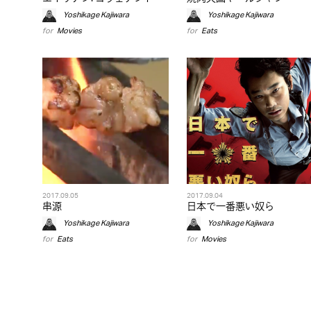
Yoshikage Kajiwara
Yoshikage Kajiwara
for
Movies
for
Eats
2017.09.05
2017.09.04
串源
日本で一番悪い奴ら
Yoshikage Kajiwara
Yoshikage Kajiwara
for
Eats
for
Movies