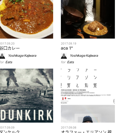
2017.09.20
2017.09.19
谷口カレー
aca 1°
Yoshikage Kajiwara
Yoshikage Kajiwara
for
Eats
for
Eats
2017.09.09
2017.09.08
ダンケルク
オラファー・エリアソン 視