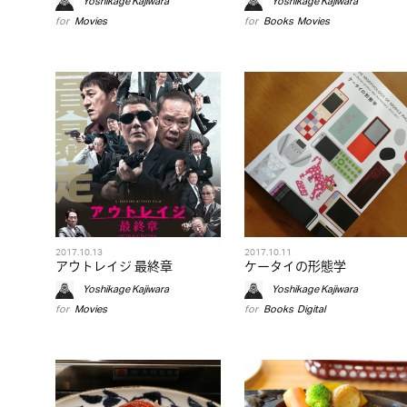
Yoshikage Kajiwara
Yoshikage Kajiwara
for
Movies
for
Books
,
Movies
2017.10.13
2017.10.11
アウトレイジ 最終章
ケータイの形態学
Yoshikage Kajiwara
Yoshikage Kajiwara
for
Movies
for
Books
,
Digital