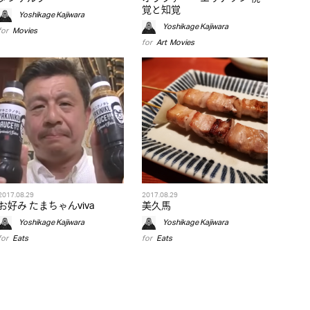
覚と知覚
Yoshikage Kajiwara
Yoshikage Kajiwara
for
Movies
for
Art
,
Movies
2017.08.29
2017.08.29
お好み たまちゃんviva
美久馬
Yoshikage Kajiwara
Yoshikage Kajiwara
for
Eats
for
Eats