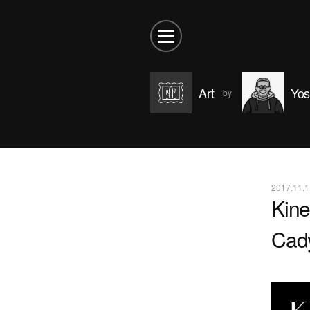
Art
Yos
2017.11.1
Kine
Cad