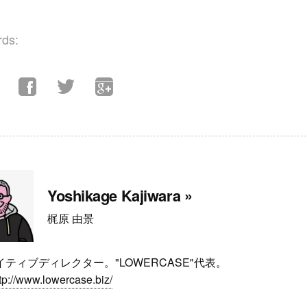
ds:
Yoshikage Kajiwara »
梶原 由景
ティブディレクター。"LOWERCASE"代表。
tp://www.lowercase.biz/