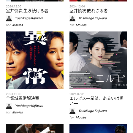
2024.12.05
2024.12.04
室井慎次 生き続ける者
室井慎次 敗れざる者
Yoshikage Kajiwara
Yoshikage Kajiwara
for
Movies
for
Movies
2024.12.03
2024.07.31
全領域異常解決室
エルピス—希望、あるいは災
い—
Yoshikage Kajiwara
Yoshikage Kajiwara
for
Movies
for
Movies