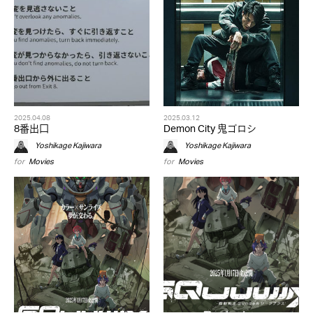
2025.04.08
2025.03.12
8番出口
Demon City 鬼ゴロシ
Yoshikage Kajiwara
Yoshikage Kajiwara
for
Movies
for
Movies