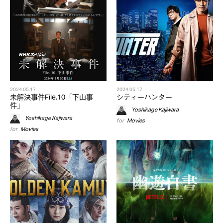
2024.05.17
2024.05.17
未解決事件File.10「下山事
シティーハンター
件」
Yoshikage Kajiwara
Yoshikage Kajiwara
for
Movies
for
Movies