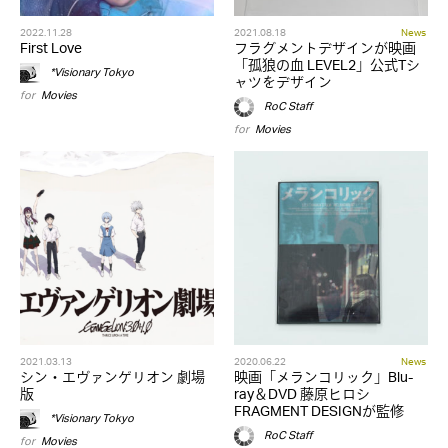
2022.11.28
2021.08.18
News
First Love
フラグメントデザインが映画
「孤狼の血 LEVEL2」公式Tシ
*Visionary Tokyo
ャツをデザイン
for
Movies
RoC Staff
for
Movies
2021.03.13
2020.06.22
News
シン・エヴァンゲリオン 劇場
映画「メランコリック」Blu-
版
ray＆DVD 藤原ヒロシ
FRAGMENT DESIGNが監修
*Visionary Tokyo
RoC Staff
for
Movies