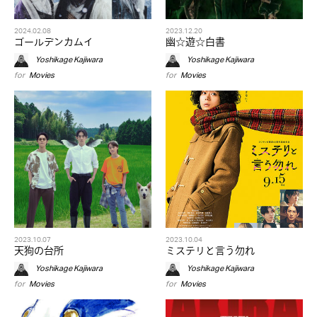
2024.02.08
2023.12.20
ゴールデンカムイ
幽☆遊☆白書
Yoshikage Kajiwara
Yoshikage Kajiwara
for
Movies
for
Movies
2023.10.07
2023.10.04
天狗の台所
ミステリと言う勿れ
Yoshikage Kajiwara
Yoshikage Kajiwara
for
Movies
for
Movies