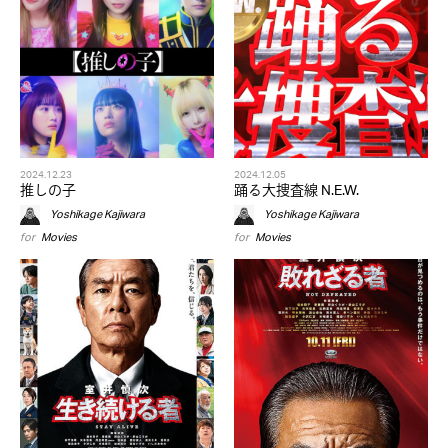
2024.12.23
2024.12.05
推しの子
踊る大捜査線 N.E.W.
Yoshikage Kajiwara
Yoshikage Kajiwara
for
Movies
for
Movies