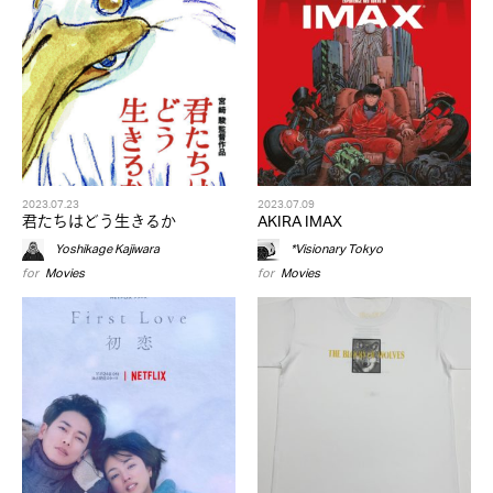
2023.07.23
2023.07.09
君たちはどう生きるか
AKIRA IMAX
Yoshikage Kajiwara
*Visionary Tokyo
for
Movies
for
Movies