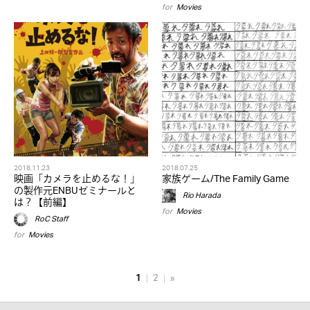
for
Movies
2018.11.23
2018.07.25
映画「カメラを止めるな！」
家族ゲーム/The Family Game
の製作元ENBUゼミナールと
Rio Harada
は？【前編】
for
Movies
RoC Staff
for
Movies
1
2
»