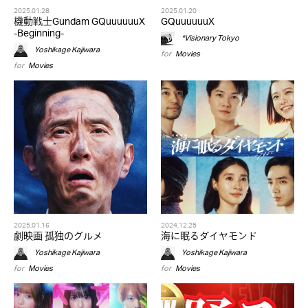
2025.01.28
2025.01.20
機動戦士Gundam GQuuuuuuX
GQuuuuuuX
-Beginning-
*Visionary Tokyo
Yoshikage Kajiwara
for
Movies
for
Movies
2025.01.16
2024.12.25
劇映画 孤独のグルメ
海に眠るダイヤモンド
Yoshikage Kajiwara
Yoshikage Kajiwara
for
Movies
for
Movies