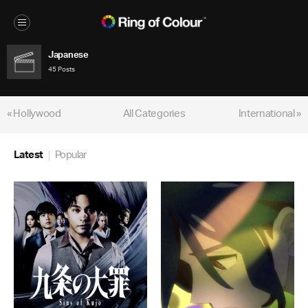
Japanese
45 Posts
« Hollywood
All Categories
International »
Latest
Popular