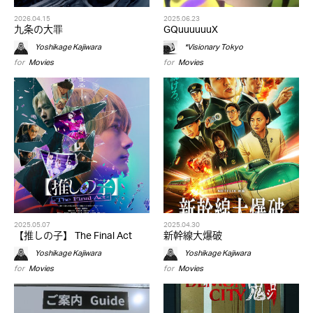
2026.04.15
2025.06.23
九条の大罪
GQuuuuuuX
Yoshikage Kajiwara
*Visionary Tokyo
for
Movies
for
Movies
2025.05.07
2025.04.30
【推しの子】 The Final Act
新幹線大爆破
Yoshikage Kajiwara
Yoshikage Kajiwara
for
Movies
for
Movies