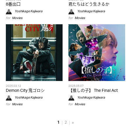
8番出口
君たちはどう生きるか
Yoshikage Kajiwara
Yoshikage Kajiwara
for
Movies
for
Movies
2025.03.12
2025.05.07
Demon City 鬼ゴロシ
【推しの子】 The Final Act
Yoshikage Kajiwara
Yoshikage Kajiwara
for
Movies
for
Movies
1
2
»