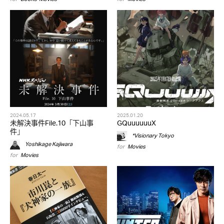
2024.05.17
2025.01.20
未解決事件File.10「下山事
GQuuuuuuX
件」
*Visionary Tokyo
Yoshikage Kajiwara
for
Movies
for
Movies