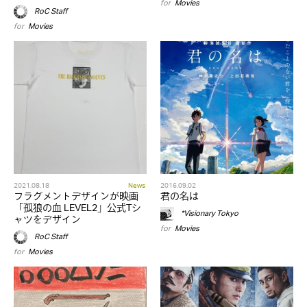
for
Movies
RoC Staff
for
Movies
2021.08.18
News
2016.09.02
フラグメントデザインが映画
君の名は
「孤狼の血 LEVEL2」公式Tシ
*Visionary Tokyo
ャツをデザイン
for
Movies
RoC Staff
for
Movies