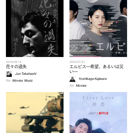
2016.09.14
2024.07.31
花々の過失
エルピス—希望、あるいは災
い—
Jun Takahashi
Yoshikage Kajiwara
for
Movies
,
Music
for
Movies