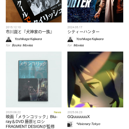
2015.12.10
2024.05.17
市川崑と『犬神家の一族』
シティーハンター
Yoshikage Kajiwara
Yoshikage Kajiwara
for
Books
,
Movies
for
Movies
2020.06.22
News
2025.06.23
映画「メランコリック」Blu-
GQuuuuuuX
ray＆DVD 藤原ヒロシ
*Visionary Tokyo
FRAGMENT DESIGNが監修