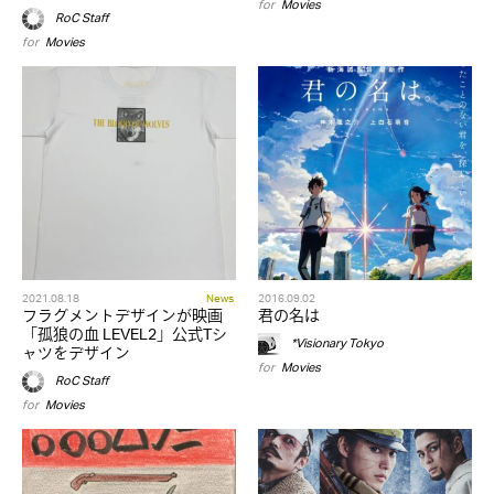
for
Movies
RoC Staff
for
Movies
2021.08.18
News
2016.09.02
フラグメントデザインが映画
君の名は
「孤狼の血 LEVEL2」公式Tシ
*Visionary Tokyo
ャツをデザイン
for
Movies
RoC Staff
for
Movies