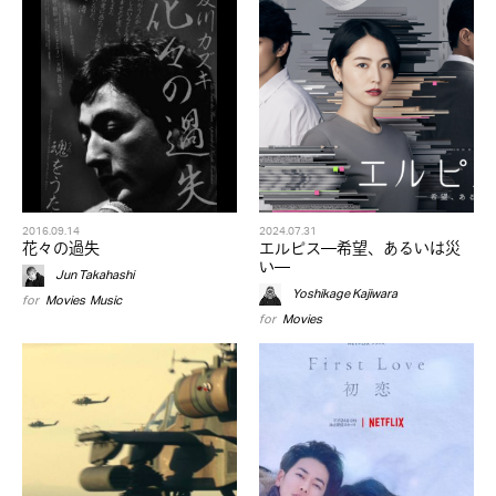
2016.09.14
2024.07.31
花々の過失
エルピス—希望、あるいは災
い—
Jun Takahashi
Yoshikage Kajiwara
for
Movies
,
Music
for
Movies