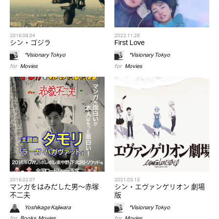
2016.08.04
2022.11.28
シン・ゴジラ
First Love
*Visionary Tokyo
*Visionary Tokyo
for
Movies
for
Movies
2016.02.07
2021.03.13
マンガをはみだした男〜赤塚
シン・エヴァンゲリオン 劇場
不二夫
版
Yoshikage Kajiwara
*Visionary Tokyo
for
Books
,
Movies
for
Movies