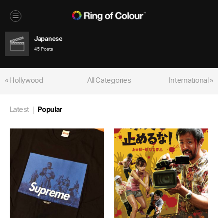
Japanese
45 Posts
« Hollywood
All Categories
International »
Latest
Popular