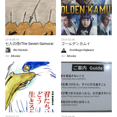
2016.08.19
2024.02.08
七人の侍/The Seven Samurai
ゴールデンカムイ
Rio Harada
Yoshikage Kajiwara
for
Movies
for
Movies
2023.07.23
2025.04.08