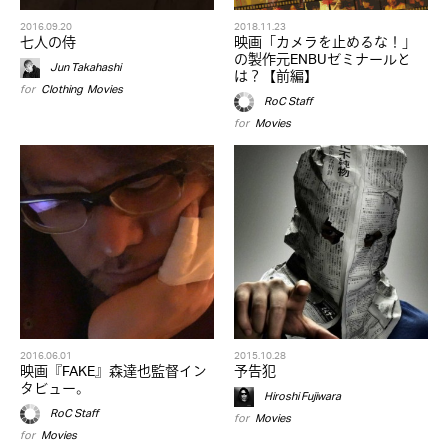
2016.09.20
2018.11.23
七人の侍
映画「カメラを止めるな！」
の製作元ENBUゼミナールと
Jun Takahashi
は？【前編】
for
Clothing
,
Movies
RoC Staff
for
Movies
2016.06.01
2015.10.28
映画『FAKE』森達也監督イン
予告犯
タビュー。
Hiroshi Fujiwara
RoC Staff
for
Movies
for
Movies