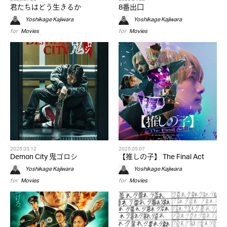
君たちはどう生きるか
8番出口
Yoshikage Kajiwara
Yoshikage Kajiwara
for
Movies
for
Movies
2025.03.12
2025.05.07
Demon City 鬼ゴロシ
【推しの子】 The Final Act
Yoshikage Kajiwara
Yoshikage Kajiwara
for
Movies
for
Movies