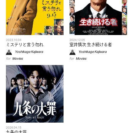
2023.10.04
2024.12.05
ミステリと言う勿れ
室井慎次 生き続ける者
Yoshikage Kajiwara
Yoshikage Kajiwara
for
Movies
for
Movies
2026.04.15
九条の大罪