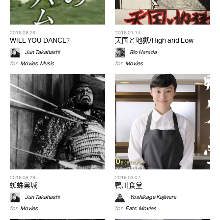
2016.08.26
2016.01.14
WILL YOU DANCE?
天国と地獄/High and Low
Jun Takahashi
Rio Harada
for
Movies
,
Music
for
Movies
2016.08.29
2016.03.07
蜘蛛巣城
鴨川食堂
Jun Takahashi
Yoshikage Kajiwara
for
Movies
for
Eats
,
Movies