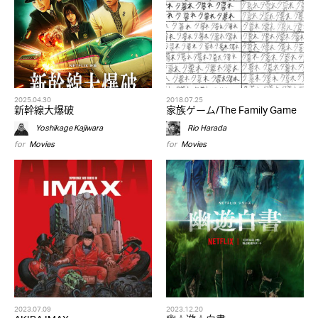
2025.04.30
2018.07.25
新幹線大爆破
家族ゲーム/The Family Game
Yoshikage Kajiwara
Rio Harada
for
Movies
for
Movies
2023.07.09
2023.12.20