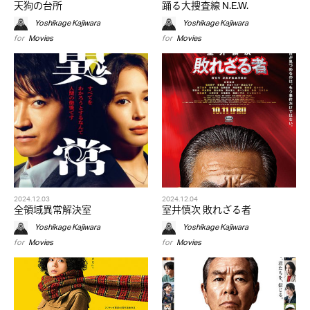
天狗の台所
踊る大捜査線 N.E.W.
Yoshikage Kajiwara
Yoshikage Kajiwara
for
Movies
for
Movies
2024.12.03
2024.12.04
全領域異常解決室
室井慎次 敗れざる者
Yoshikage Kajiwara
Yoshikage Kajiwara
for
Movies
for
Movies