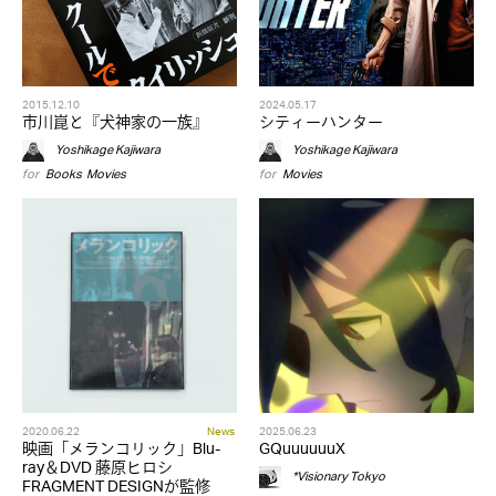
2015.12.10
2024.05.17
市川崑と『犬神家の一族』
シティーハンター
Yoshikage Kajiwara
Yoshikage Kajiwara
for
Books
,
Movies
for
Movies
2020.06.22
News
2025.06.23
映画「メランコリック」Blu-
GQuuuuuuX
ray＆DVD 藤原ヒロシ
*Visionary Tokyo
FRAGMENT DESIGNが監修