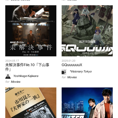
2024.05.17
2025.01.20
未解決事件File.10「下山事
GQuuuuuuX
件」
*Visionary Tokyo
Yoshikage Kajiwara
for
Movies
for
Movies