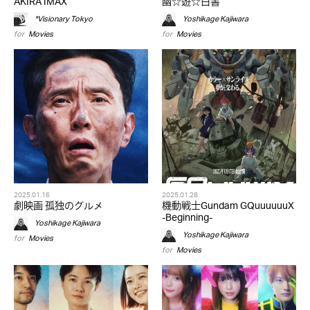
AKIRA IMAX
幽☆遊☆白書
*Visionary Tokyo
Yoshikage Kajiwara
for
Movies
for
Movies
2025.01.16
2025.01.28
劇映画 孤独のグルメ
機動戦士Gundam GQuuuuuuX
-Beginning-
Yoshikage Kajiwara
Yoshikage Kajiwara
for
Movies
for
Movies