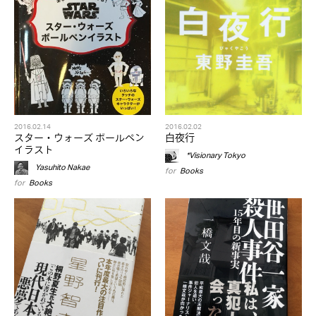
2016.02.14
2016.02.02
スター・ウォーズ ボールペン
白夜行
イラスト
*Visionary Tokyo
Yasuhito Nakae
for
Books
for
Books