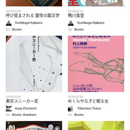
2016.04.05
2016.03.13
呼び覚まされる 霊性の震災学
鴨川食堂
Yoshikage Kajiwara
Yoshikage Kajiwara
for
Books
for
Books
2016.03.09
2016.02.28
東京スニーカー史
めくらやなぎと眠る女
Issey Enomoto
*Visionary Tokyo
for
Books
,
Sneakers
for
Books