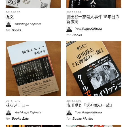
2016.01.25
2015.12.18
呪文
世田谷一家殺人事件 15年目の
新事実
Yoshikage Kajiwara
Yoshikage Kajiwara
for
Books
for
Books
2015.12.12
2015.12.10
味なメニュー
市川崑と『犬神家の一族』
Yoshikage Kajiwara
Yoshikage Kajiwara
for
Books
,
Eats
for
Books
,
Movies