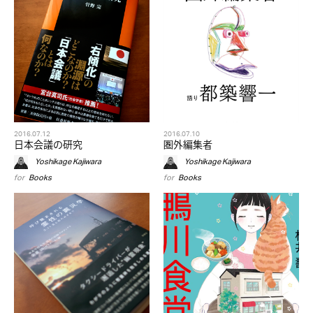
2016.07.12
2016.07.10
日本会議の研究
圏外編集者
Yoshikage Kajiwara
Yoshikage Kajiwara
for
Books
for
Books