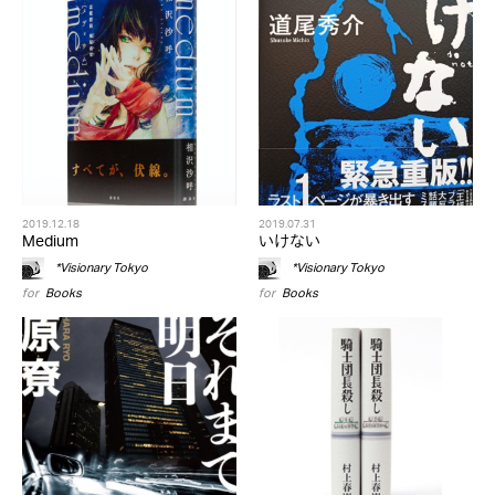
2019.12.18
2019.07.31
Medium
いけない
*Visionary Tokyo
*Visionary Tokyo
for
Books
for
Books