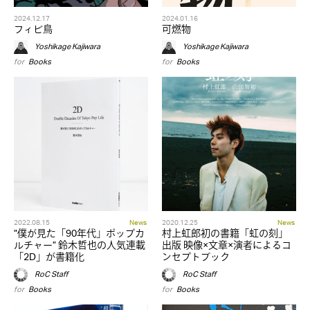
2024.12.17
2024.01.16
フィビ鳥
可燃物
Yoshikage Kajiwara
Yoshikage Kajiwara
for
Books
for
Books
2022.08.15
News
2020.12.25
News
”僕が見た「90年代」ポップカ
村上虹郎初の書籍「虹の刻」
ルチャー” 鈴木哲也の人気連載
出版 映像×文章×演者によるコ
「2D」が書籍化
ンセプトブック
RoC Staff
RoC Staff
for
Books
for
Books