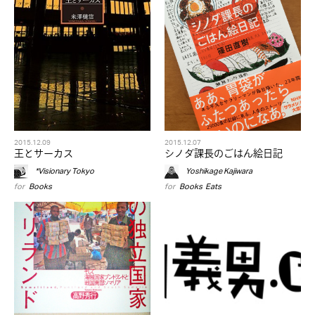
2015.12.09
2015.12.07
王とサーカス
シノダ課長のごはん絵日記
*Visionary Tokyo
Yoshikage Kajiwara
for
Books
for
Books
,
Eats