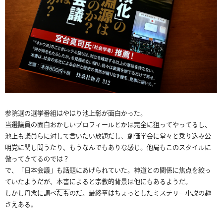
参院選の選挙番組はやはり池上彰が面白かった。
当選議員の面白おかしいプロフィールとかは完全に狙ってやってるし、
池上も議員らに対して言いたい放題だし、創価学会に堂々と乗り込み公
明党に関し問うたり、もうなんでもありな感じ。他局もこのスタイルに
倣ってきてるのでは？
で、「日本会議」も話題にあげられていた。神道との関係に焦点を絞っ
ていたようだが、
本書
によると宗教的背景は他にもあるようだ。
しかし丹念に調べたものだ。最終章はちょっとしたミステリー小説の趣
さえある。