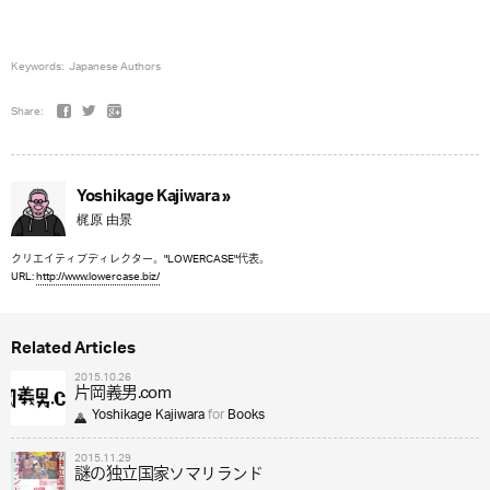
Keywords:
Japanese Authors
Share:
Yoshikage Kajiwara »
梶原 由景
クリエイティブディレクター。"LOWERCASE"代表。
URL:
http://www.lowercase.biz/
Related Articles
2015.10.26
片岡義男.com
Yoshikage Kajiwara
for
Books
2015.11.29
謎の独立国家ソマリランド