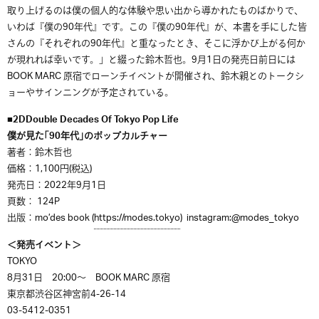
取り上げるのは僕の個人的な体験や思い出から導かれたものば
かりで、
いわば『僕の90年代』です。この『僕の90年代』が、
本書を手にした皆
さんの『それぞれの90年代』と重なったとき、
そこに浮かび上がる何か
が現れれば幸いです。」と綴った鈴木哲也。9月1日の発売日前日には
BOOK MARC 原宿でローンチイベントが開催され、鈴木親とのトークシ
ョーやサインニングが予定されている。
■2DDouble Decades Of Tokyo Pop Life
僕が見た｢90年代｣のポップカルチャー
著者：鈴木哲也
価格：1,100円(税込)
発売日：2022年9月1日
頁数： 124P
出版：mo’des book (
https://modes.tokyo
) instagram:@modes_tokyo
＜発売イベント＞
TOKYO
8月31日 20:00〜 BOOK MARC 原宿
東京都渋谷区神宮前4-26-14
03-5412-0351