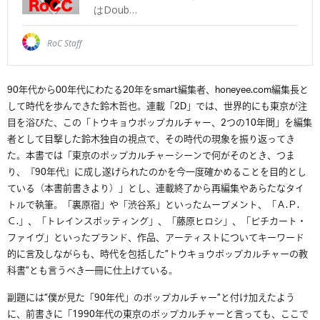
90年代から00年
代にわたる20年をsmart編集者、honeyee.com編
集長と
して時代を歩んできた鈴木哲也。連載「2D」では、世界的にも東京が注
目を浴びた、この「トウキョウポップカルチャ
ー、2つの10年間」を編集
者として目撃した鈴木独自の視点で、その時代の現象を振り返ってき
た。本書では「東京のポップカルチャーシーンで何がそのとき
、つま
り、『90年代』に成し遂げられたのかを今一度確かめるこ
とを目的とし
ている（本書前書きより）」とし、連載終了から再編集やあらたなタイ
トルで執筆。「裏原宿」や「渋谷系」といった
ムーブメント、「Ａ.Ｐ.
Ｃ.」、「トレインスポッティ
ング」、「藤原ヒロシ」、「ピチカート・
ファイヴ」
といったブランド、作品、アーティストについてキーワード
的に言及しながらも、時代を包括した”トウキョウポップカ
ルチャーの教
科書”とも言うべき一冊に仕上げている。
副題には”僕が見た「90年代」のポップカルチャー”と付け加えたよう
に、前書きに「1990年代の東京のポップカルチャーと言っても、こ
こで