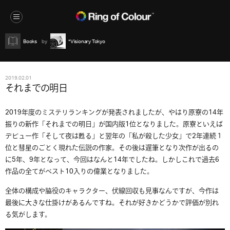
Books
*Visionary Tokyo
2019.02.01
それまでの明日
2019年度のミステリランキングが発表されましたが、やはり原寮の14年
振りの新作「それまでの明日」が国内版1位となりました。原寮といえば
デビュー作「そして夜は甦る」と翌年の「私が殺した少女」で2年連続１
位と彗星のごとく現れた伝説の作家。その後は遅筆となり次作が出るの
に5年、9年となって、今回はなんと14年でしたね。しかしこれで過去6
作品の全てがベスト10入りの偉業となりました。
全体の構成や脇役のキャラクター、伏線回収も見事なんですが、今作は
最後に大きな仕掛けがあるんですね。それが好きかどうかで評価が別れ
る気がします。