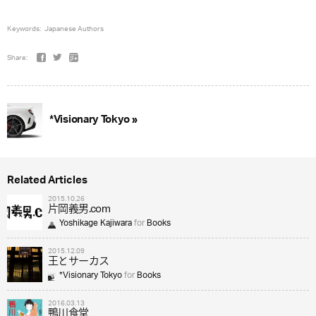
Keywords:
Japanese Authors
Share:
*Visionary Tokyo »
Related Articles
2015.10.26
片岡義男.com
Yoshikage Kajiwara
for
Books
2015.12.09
王とサーカス
*Visionary Tokyo
for
Books
2016.03.13
鴨川食堂