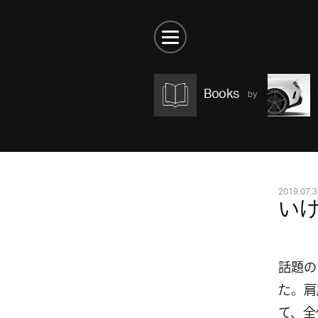
Books
2019.07.3
い
話題の
た。肩
て、全