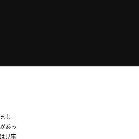
まし
があっ
は見事