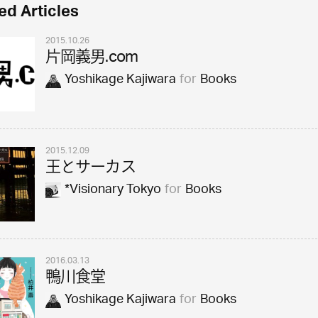
ed Articles
2015.10.26
片岡義男.com
Yoshikage Kajiwara
for
Books
2015.12.09
王とサーカス
*Visionary Tokyo
for
Books
2016.03.13
鴨川食堂
Yoshikage Kajiwara
for
Books