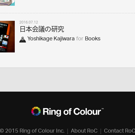
2016.07.12
日本会議の研究
Yoshikage Kajiwara
for
Books
© 2015 Ring of Colour Inc.
About RoC
Contact Ro