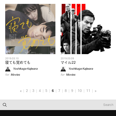
2019.03.10
2019.03.09
寝ても覚めても
マイル22
Yoshikage Kajiwara
Yoshikage Kajiwara
for
Movies
for
Movies
«
2
3
4
5
6
7
8
9
10
11
»