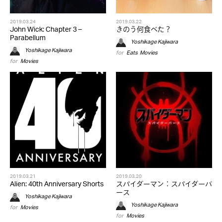
2019.03.24
2019.03.22
John Wick: Chapter 3 –
きのう何食べた？
Parabellum
Yoshikage Kajiwara
Yoshikage Kajiwara
for
Eats
,
Movies
for
Movies
2019.03.21
2019.03.20
Alien: 40th Anniversary Shorts
スパイダーマン：スパイダーバ
ース
Yoshikage Kajiwara
Yoshikage Kajiwara
for
Movies
for
Movies