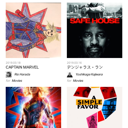
2019.03.18
2019.03.16
CAPTAIN MARVEL
デンジャラス・ラン
Rio Harada
Yoshikage Kajiwara
for
Movies
for
Movies