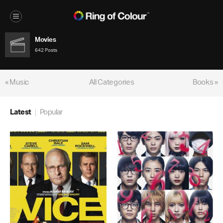
Movies
642 Posts
« Music
All Categories
Books »
Latest
Popular