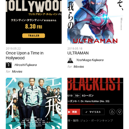
2019.05.22
2019.05.18
Once Upon a Time in
ULTRAMAN
Hollywood
Yoshikage Kajiwara
Hiroshi Fujiwara
for
Movies
for
Movies