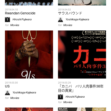
2019.04.10
2019.04.02
Rwandan Genocide
サウスバウンド
Hiroshi Fujiwara
Yoshikage Kajiwara
for
Movies
for
Movies
2019.03.30
2019.03.29
US
「カニバ パリ人肉事件38年
目の真実」
Yoshikage Kajiwara
Hiroshi Fujiwara
for
Movies
for
Movies