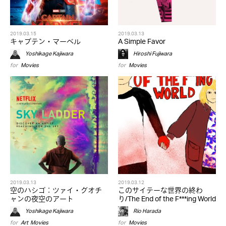
2019.03.15
2019.03.13
キャプテン・マーベル
A Simple Favor
Yoshikage Kajiwara
Hiroshi Fujiwara
for
Movies
for
Movies
2019.03.13
2019.03.12
空のハシゴ：ツァイ・グオチ
このサイテーな世界の終わ
ャンの夜空のアート
り/The End of the F***ing World
Yoshikage Kajiwara
Rio Harada
for
Art
,
Movies
for
Movies