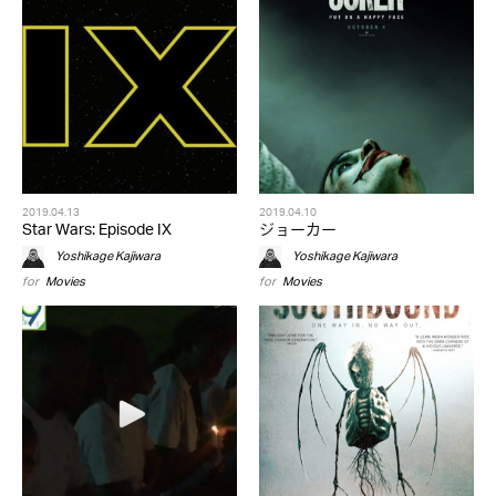
2019.04.13
2019.04.10
Star Wars: Episode IX
ジョーカー
Yoshikage Kajiwara
Yoshikage Kajiwara
for
Movies
for
Movies