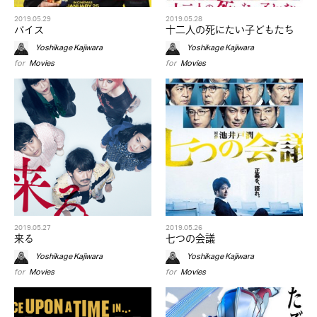
2019.05.29
2019.05.28
バイス
十二人の死にたい子どもたち
Yoshikage Kajiwara
Yoshikage Kajiwara
for
Movies
for
Movies
2019.05.27
2019.05.26
来る
七つの会議
Yoshikage Kajiwara
Yoshikage Kajiwara
for
Movies
for
Movies