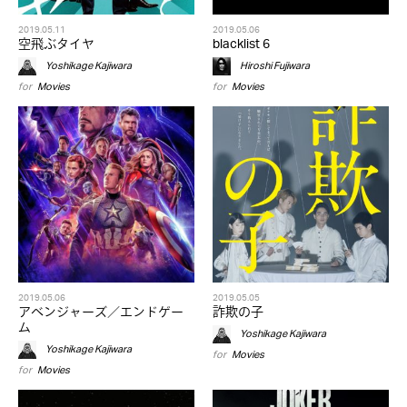
2019.05.11
2019.05.06
空飛ぶタイヤ
blacklist 6
Yoshikage Kajiwara
Hiroshi Fujiwara
for
Movies
for
Movies
2019.05.06
2019.05.05
アベンジャーズ／エンドゲー
詐欺の子
ム
Yoshikage Kajiwara
Yoshikage Kajiwara
for
Movies
for
Movies