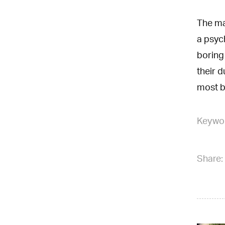
The ma
a psych
boring
their d
most b
Keywo
Share: