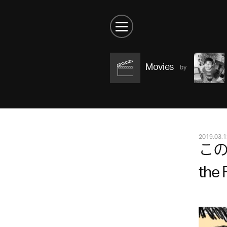
Movies
2019.03.1
この
the 