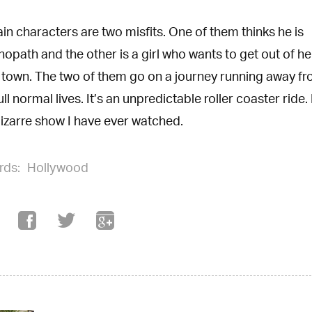
in characters are two misfits. One of them thinks he is
opath and the other is a girl who wants to get out of he
 town. The two of them go on a journey running away f
ull normal lives. It’s an unpredictable roller coaster ride. I
izarre show I have ever watched.
rds:
Hollywood