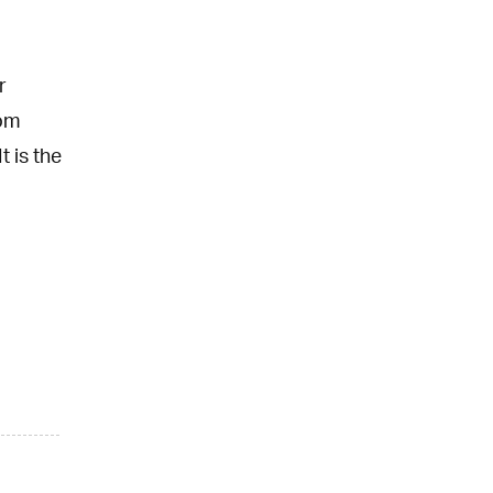
r
rom
t is the