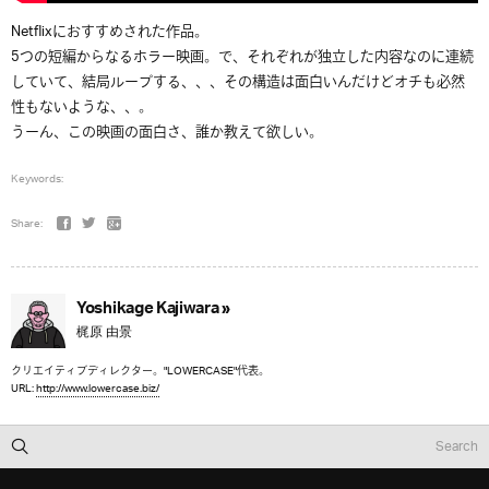
Netflixにおすすめされた作品。
5つの短編からなるホラー映画。で、それぞれが独立した内容なのに連続
していて、結局ループする、、、その構造は面白いんだけどオチも必然
性もないような、、。
うーん、この映画の面白さ、誰か教えて欲しい。
Keywords:
Share:
Yoshikage Kajiwara »
梶原 由景
クリエイティブディレクター。"LOWERCASE"代表。
URL:
http://www.lowercase.biz/