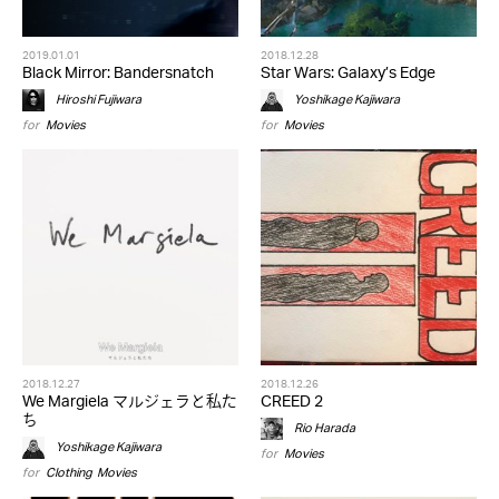
2019.01.01
2018.12.28
Black Mirror: Bandersnatch
Star Wars: Galaxy’s Edge
Hiroshi Fujiwara
Yoshikage Kajiwara
for
Movies
for
Movies
2018.12.27
2018.12.26
We Margiela マルジェラと私た
CREED 2
ち
Rio Harada
Yoshikage Kajiwara
for
Movies
for
Clothing
,
Movies