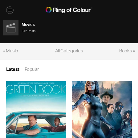
Movies
642 Posts
« Music
All Categories
Books »
Latest
Popular