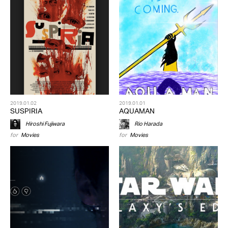
2019.01.02
2019.01.01
SUSPIRIA
AQUAMAN
Hiroshi Fujiwara
Rio Harada
for
Movies
for
Movies