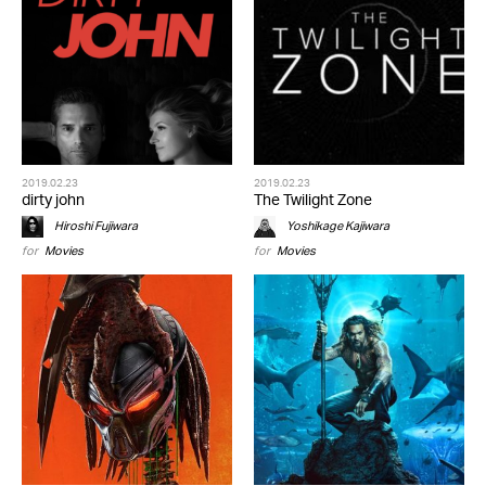
2019.02.23
2019.02.23
dirty john
The Twilight Zone
Hiroshi Fujiwara
Yoshikage Kajiwara
for
Movies
for
Movies