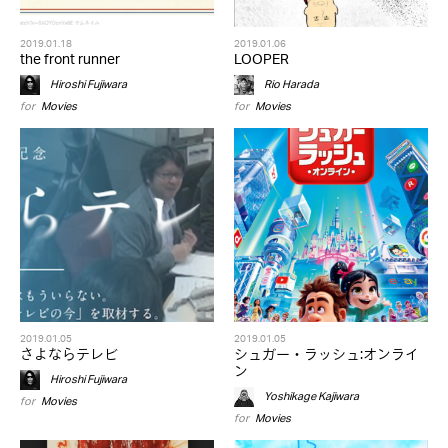
2019.01.18
2019.01.06
the front runner
LOOPER
Hiroshi Fujiwara
Rio Harada
for
Movies
for
Movies
2019.01.05
2019.01.05
さよならテレビ
シュガー・ラッシュ:オンライ
ン
Hiroshi Fujiwara
Yoshikage Kajiwara
for
Movies
for
Movies