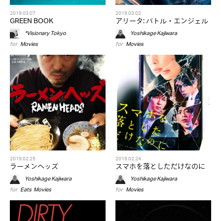
2019.03.07
2019.03.02
GREEN BOOK
アリータ: バトル・エンジェル
*Visionary Tokyo
Yoshikage Kajiwara
for
Movies
for
Movies
2019.02.25
2019.02.24
ラーメンヘッズ
スマホを落としただけなのに
Yoshikage Kajiwara
Yoshikage Kajiwara
for
Eats
,
Movies
for
Movies