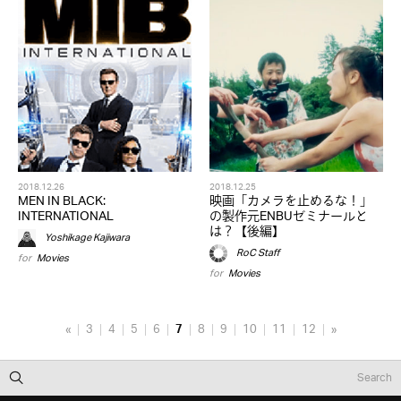
2018.12.26
2018.12.25
MEN IN BLACK:
映画「カメラを止めるな！」
INTERNATIONAL
の製作元ENBUゼミナールと
は？【後編】
Yoshikage Kajiwara
RoC Staff
for
Movies
for
Movies
«
3
4
5
6
7
8
9
10
11
12
»