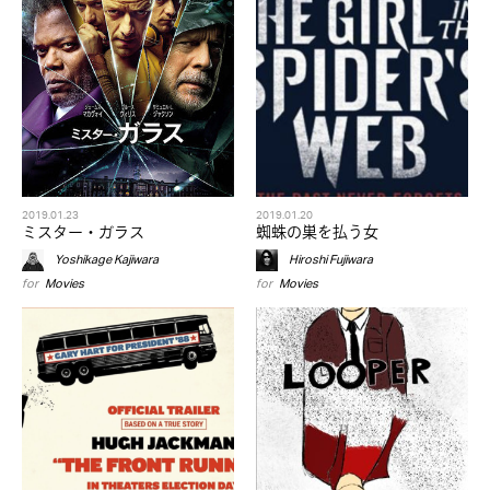
2019.01.23
2019.01.20
ミスター・ガラス
蜘蛛の巣を払う女
Yoshikage Kajiwara
Hiroshi Fujiwara
for
Movies
for
Movies