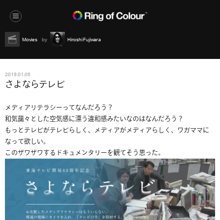
Movies
Hiroshi Fujiwara
2019.01.05
さよならテレビ
メディアリテラシーってなんだろう？
和気藹々とした空気感に漂う違和感みたいなのはなんだろう？
もっとテレビがテレビらしく、メディアがメディアらしく、ワガママに
なって欲しい。
このザワザワするドキュメンタリーを観てそう思った。