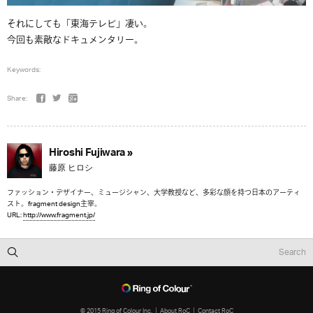
それにしても「東海テレビ」凄い。
今回も素敵なドキュメンタリー。
Keywords:
Share:
Hiroshi Fujiwara »
藤原 ヒロシ
ファッション・デザイナー、ミュージシャン、大学教授など、多彩な顔を持つ日本のアーティ
スト。fragment design主宰。
URL:
http://www.fragment.jp/
© 2015 Ring of Colour Inc.
About RoC
Contact RoC