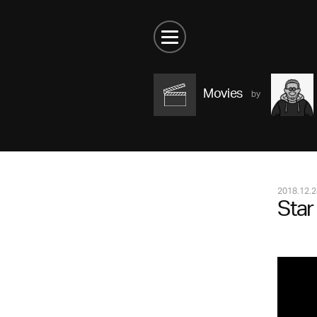
Movies
2018.12.2
Star