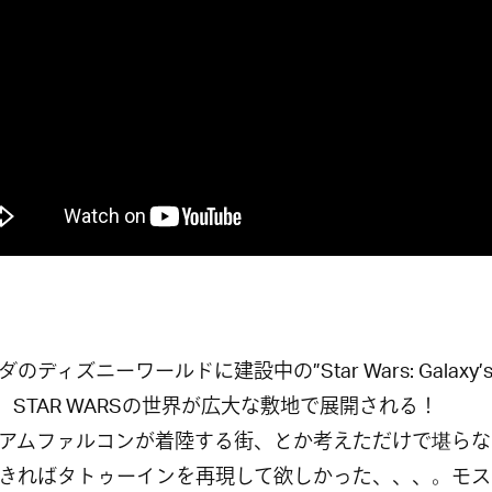
のディズニーワールドに建設中の”Star Wars: Galaxy’
e”。STAR WARSの世界が広大な敷地で展開される！
アムファルコンが着陸する街、とか考えただけで堪らな
きればタトゥーインを再現して欲しかった、、、。モス