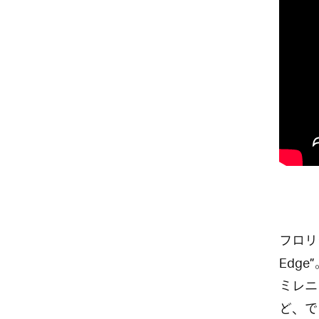
フロリダ
Edg
ミレニ
ど、で