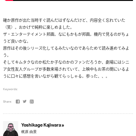
確か原作が出た当時すぐ読んだはずなんだけど、内容全く忘れていた
（笑）。おかげで純粋に楽しめました。
ザ・エンターテイメント邦画。なにもかもが邦画。機内で見るのがちょ
うど良いかな。
原作はその後シリーズ化してるみたいなのであらためて読み進めてみよ
う。
そしてキムタクなのか松たか子なのかのファンだろうか、劇場にはシニ
ア女性友人グループが多数来場されていて、上映中もお茶の間にいるよ
うに口々に感想を言いながら観てらっしゃる。参った、、。
Keywords:
Share:
Yoshikage Kajiwara »
梶原 由景