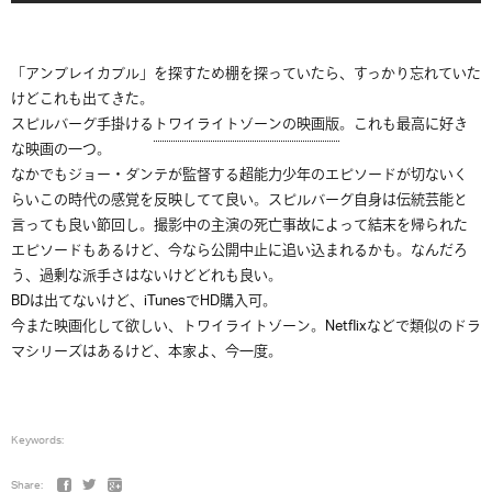
「アンブレイカブル」を探すため棚を探っていたら、すっかり忘れていた
けどこれも出てきた。
スピルバーグ手掛ける
トワイライトゾーンの映画版
。これも最高に好き
な映画の一つ。
なかでもジョー・ダンテが監督する超能力少年のエピソードが切ないく
らいこの時代の感覚を反映してて良い。スピルバーグ自身は伝統芸能と
言っても良い節回し。撮影中の主演の死亡事故によって結末を帰られた
エピソードもあるけど、今なら公開中止に追い込まれるかも。なんだろ
う、過剰な派手さはないけどどれも良い。
BDは出てないけど、iTunesでHD購入可。
今また映画化して欲しい、トワイライトゾーン。Netflixなどで類似のドラ
マシリーズはあるけど、本家よ、今一度。
Keywords:
Share: