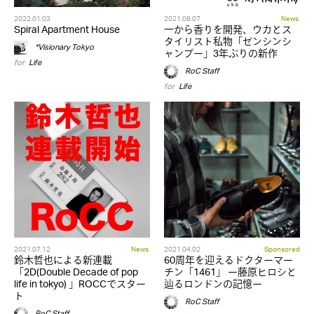
2022.01.03
2021.08.07
News
Spiral Apartment House
一から香りを開発、ウカとス
タイリスト私物「ゼンシンシ
*Visionary Tokyo
ャンプー」3年ぶりの新作
for
Life
RoC Staff
for
Life
2021.07.12
News
2021.04.02
Sponsored
鈴木哲也による新連載
60周年を迎えるドクターマー
「2D(Double Decade of pop
チン「1461」 ー藤原ヒロシと
life in tokyo) 」ROCCでスター
辿るロンドンの記憶ー
ト
RoC Staff
RoC Staff