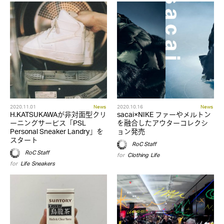
2020.11.01
News
2020.10.16
News
H.KATSUKAWAが非対面型クリ
sacai×NIKE ファーやメルトン
ーニングサービス「PSL
を融合したアウターコレクシ
Personal Sneaker Landry」を
ョン発売
スタート
RoC Staff
RoC Staff
for
Clothing
,
Life
for
Life
,
Sneakers