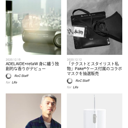
2020.12.15
2020.12.12
ADELAIDE×retaW 身に纏う独
「テクストとスタイリスト私
創的な香りがデビュー
物」Pake®︎ケース付属のコラボ
マスクを抽選販売
RoC Staff
RoC Staff
for
Life
for
Life