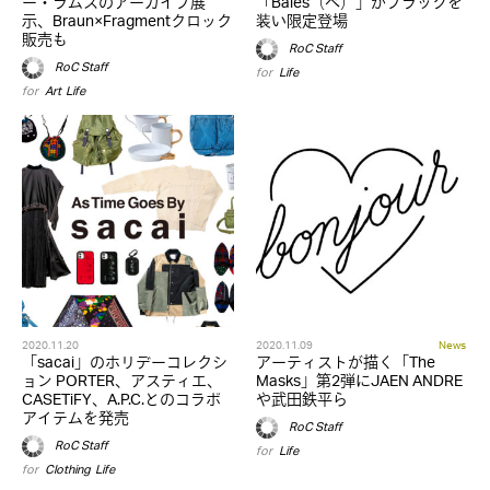
ー・ラムスのアーカイブ展
「Baies（ベ）」がブラックを
示、Braun×Fragmentクロック
装い限定登場
販売も
RoC Staff
RoC Staff
for
Life
for
Art
,
Life
2020.11.20
2020.11.09
News
「sacai」のホリデーコレクシ
アーティストが描く「The
ョン PORTER、アスティエ、
Masks」第2弾にJAEN ANDRE
CASETiFY、A.P.C.とのコラボ
や武田鉄平ら
アイテムを発売
RoC Staff
RoC Staff
for
Life
for
Clothing
,
Life