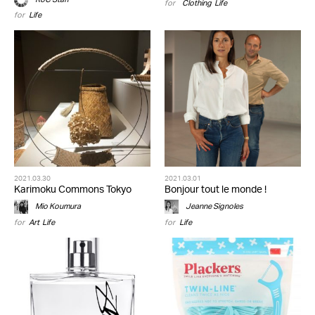
for
,
Clothing
,
Life
for
Life
2021.03.30
2021.03.01
Karimoku Commons Tokyo
Bonjour tout le monde !
Mio Koumura
Jeanne Signoles
for
Art
,
Life
for
Life