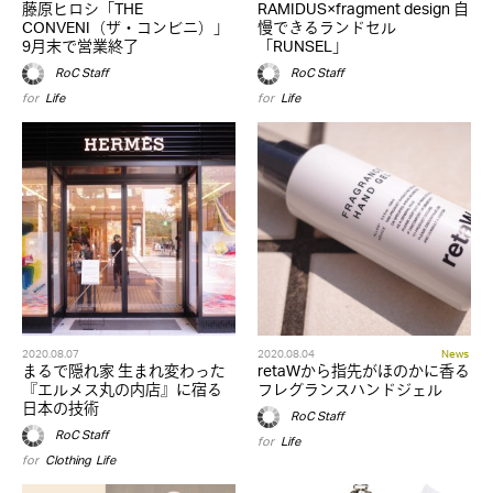
藤原ヒロシ「THE
RAMIDUS×fragment design 自
CONVENI（ザ・コンビニ）」
慢できるランドセル
9月末で営業終了
「RUNSEL」
RoC Staff
RoC Staff
for
Life
for
Life
2020.08.07
2020.08.04
News
まるで隠れ家 生まれ変わった
retaWから指先がほのかに香る
『エルメス丸の内店』に宿る
フレグランスハンドジェル
日本の技術
RoC Staff
RoC Staff
for
Life
for
Clothing
,
Life