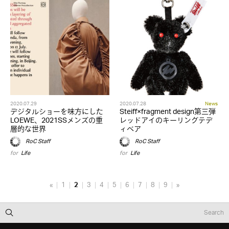
2020.07.29
2020.07.28
News
デジタルショーを味方にした
Steiff×fragment design第三弾
LOEWE、2021SSメンズの重
レッドアイのキーリングテデ
層的な世界
ィベア
RoC Staff
RoC Staff
for
Life
for
Life
«
1
2
3
4
5
6
7
8
9
»