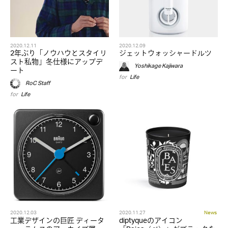
2020.12.11
2020.12.09
2年ぶり「ノウハウとスタイリ
ジェットウォッシャードルツ
スト私物」冬仕様にアップデ
Yoshikage Kajiwara
ート
for
Life
RoC Staff
for
Life
2020.12.03
2020.11.27
News
工業デザインの巨匠 ディータ
diptyqueのアイコン