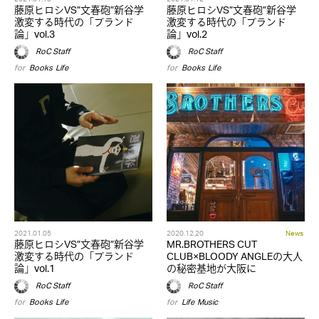
藤原ヒロシVS”文春砲”新谷学
藤原ヒロシVS”文春砲”新谷学
激変する時代の「ブランド
激変する時代の「ブランド
論」vol.3
論」vol.2
RoC Staff
RoC Staff
for
Books
,
Life
for
Books
,
Life
2021.01.05
2020.12.20
News
藤原ヒロシVS”文春砲”新谷学
MR.BROTHERS CUT
激変する時代の「ブランド
CLUB×BLOODY ANGLEの大人
論」vol.1
の秘密基地が大阪に
RoC Staff
RoC Staff
for
Books
,
Life
for
Life
,
Music