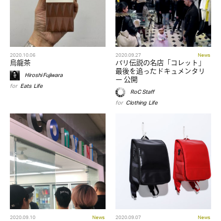
2020.10.06
2020.09.27
News
烏龍茶
パリ伝説の名店「コレット」
最後を追ったドキュメンタリ
Hiroshi Fujiwara
ー 公開
for
Eats
,
Life
RoC Staff
for
Clothing
,
Life
2020.09.10
News
2020.09.07
News