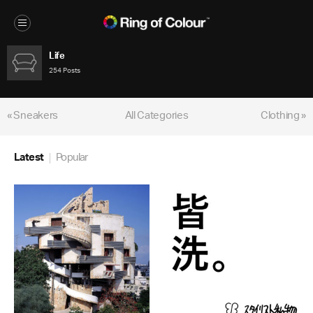
Life
254 Posts
« Sneakers
All Categories
Clothing »
Latest
Popular