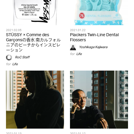
2021.02.05
2021.01.22
STÜSSY × Comme des
Plackers Twin-Line Dental
Garçonsの香水 南カルフォル
Flossers
ニアのビーチからインスピレ
Yoshikage Kajiwara
ーション
for
Life
RoC Staff
for
Life
2021.01.13
2021.01.12