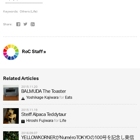
Keywords:
Others (Life)
Share:
RoC Staff »
Related Articles
2015.11.20
BALMUDA The Toaster
Yoshikage Kajiwara
for
Eats
2015.11.19
Steiff Alpaca Teddytaur
Hiroshi Fujiwara
for
Life
2016.09.07
YELLOWKORNERがNuméroTOKYOの100号を記念し東信