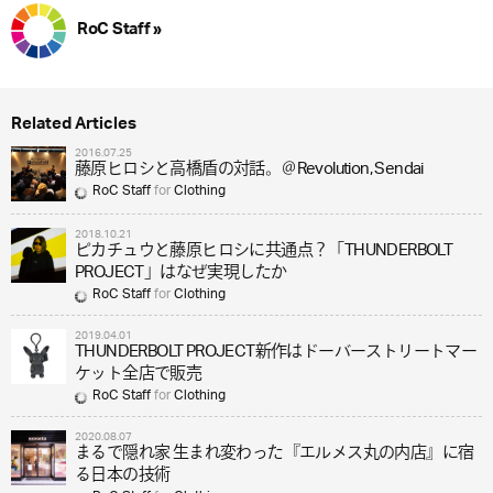
RoC Staff »
Related Articles
2016.07.25
藤原ヒロシと高橋盾の対話。＠Revolution, Sendai
RoC Staff
for
Clothing
2018.10.21
ピカチュウと藤原ヒロシに共通点？「THUNDERBOLT
PROJECT」はなぜ実現したか
RoC Staff
for
Clothing
2019.04.01
THUNDERBOLT PROJECT新作はドーバーストリートマー
ケット全店で販売
RoC Staff
for
Clothing
2020.08.07
まるで隠れ家 生まれ変わった『エルメス丸の内店』に宿
る日本の技術