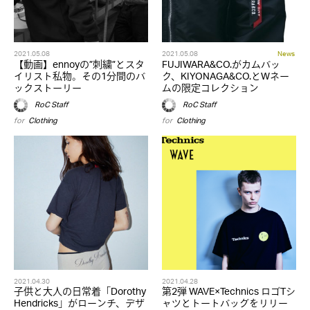
2021.05.08
2021.05.08
News
【動画】ennoyの”刺繍”とスタ
FUJIWARA&CO.がカムバッ
イリスト私物。その1分間のバ
ク、KIYONAGA&CO.とWネー
ックストーリー
ムの限定コレクション
RoC Staff
RoC Staff
for
Clothing
for
Clothing
2021.04.30
2021.04.28
子供と大人の日常着「Dorothy
第2弾 WAVE×Technics ロゴTシ
Hendricks」がローンチ、デザ
ャツとトートバッグをリリー