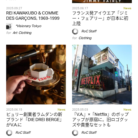
2025.09.27
2025.06.17
News
REI KAWAKUBO & COMME
フランス発アイウエア「ジミ
DES GARÇONS, 1969-1999
ー・フェアリー」が日本に初
上陸
*Visionary Tokyo
RoC Staff
for
Art
,
Clothing
for
Clothing
2025.06.15
News
2025.05.03
News
ビュリー創業者ラムダンの新
「V.A.」×「Netflix」のポップ
ブランド「DIE DREI BERGE」
アップが原宿に。旧ロゴグッ
がV.A.に
ズや貴重なセットも
RoC Staff
RoC Staff