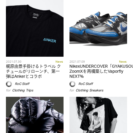
2021.07.30
News
2021.07.09
News
梶原由景手掛けるトラベル ク
NikexUNDERCOVER「GYAKUS
チュールがリローンチ、第一
ZoomXを再構築したVaporfly
弾はAnkerとコラボ
NEXT%
RoC Staff
RoC Staff
for
Clothing
,
Trips
for
Clothing
,
Sneakers