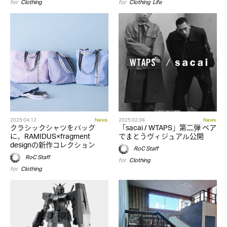
for
Clothing
for
Clothing
,
Life
2025.04.12
News
2025.02.06
News
クラシックシャツをバッグ
「sacai / WTAPS」第二弾 ペア
に。RAMIDUS×fragment
でまとうヴィジュアル公開
designの新作コレクション
RoC Staff
RoC Staff
for
Clothing
for
Clothing