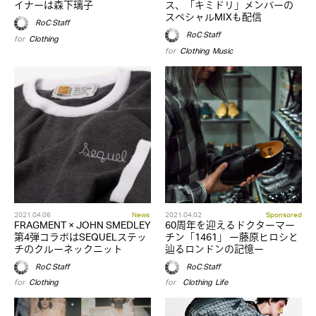
イナーは森下璃子
ス、「キミドリ」メンバーの
スペシャルMIXも配信
RoC Staff
RoC Staff
for
Clothing
for
Clothing
,
Music
2021.04.06
News
2021.04.02
Sponsored
FRAGMENT × JOHN SMEDLEY
60周年を迎えるドクターマー
第4弾コラボはSEQUELステッ
チン「1461」 ー藤原ヒロシと
チのクルーネックニット
辿るロンドンの記憶ー
RoC Staff
RoC Staff
for
Clothing
for
,
Clothing
,
Life