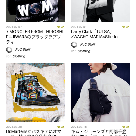
2021.07.07
News
2021.07.01
News
7 MONCLER FRGMT HIROSHI
Larry Clark「TULSA」
FUJIWARAのブラックラプソ
×WACKO MARIA×Stie-lo
ディー
RoC Staff
RoC Staff
for
Clothing
for
Clothing
2021.06.28
News
2021.06.15
News
Dr.Martensがバスキアにオマ
キム・ジョーンズと阿部千登