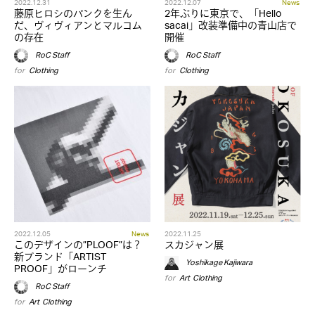
2022.12.31
2022.12.07
News
藤原ヒロシのパンクを生ん
2年ぶりに東京で、「Hello
だ、ヴィヴィアンとマルコム
sacai」改装準備中の青山店で
の存在
開催
RoC Staff
RoC Staff
for
Clothing
for
Clothing
2022.12.05
News
2022.11.25
このデザインの”PLOOF”は？
スカジャン展
新ブランド「ARTIST
Yoshikage Kajiwara
PROOF」がローンチ
for
Art
,
Clothing
RoC Staff
for
Art
,
Clothing