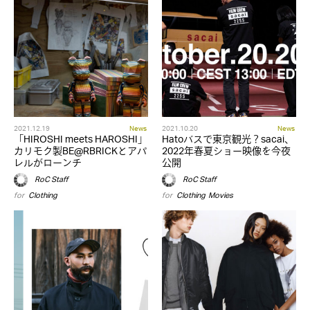
2021.12.19
News
2021.10.20
News
「HIROSHI meets HAROSHI」
Hatoバスで東京観光？sacai、
カリモク製BE@RBRICKとアパ
2022年春夏ショー映像を今夜
レルがローンチ
公開
RoC Staff
RoC Staff
for
Clothing
for
Clothing
,
Movies