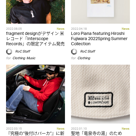
2022.08.05
News
2022.04.18
News
fragment designがデザイン 米
Loro Piana featuring Hiroshi
レコード「Interscope
Fujiwara 2022Spring Summer
Records」の限定アイテム発売
Collection
RoC Staff
RoC Staff
for
Clothing
,
Music
for
Clothing
2022.03.15
News
2022.01.10
News
『究極の“後付けパーカ”』に新
聖地「竜泉寺の湯」のため