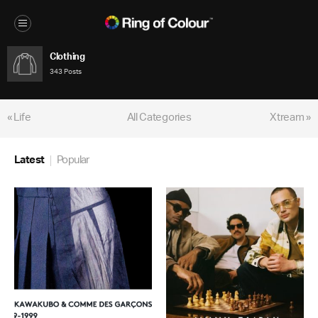
Clothing
343 Posts
« Life
All Categories
Xtream »
Latest
Popular