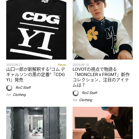
2023.09.21
News
2023.06.10
山口一郎が新解釈する”コム デ
LOVOTの視点で物語る
ギャルソンの黒の定番”「CDG
「MONCLER x FRGMT」新作
YI」発売
コレクション、注目のアイテ
ムは？
RoC Staff
RoC Staff
for
Clothing
for
Clothing