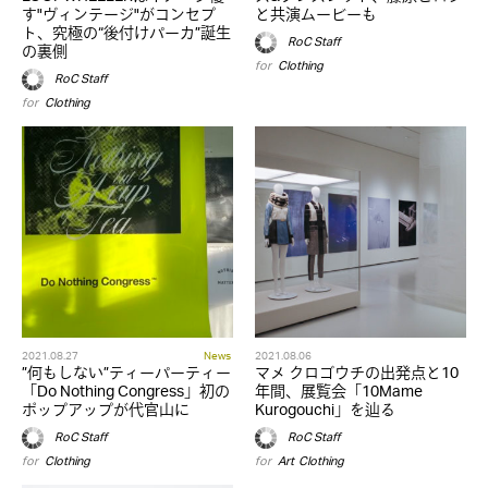
す"ヴィンテージ"がコンセプ
と共演ムービーも
ト、究極の“後付けパーカ”誕生
RoC Staff
の裏側
for
Clothing
RoC Staff
for
Clothing
2021.08.27
News
2021.08.06
”何もしない”ティーパーティー
マメ クロゴウチの出発点と10
「Do Nothing Congress」初の
年間、展覧会「10Mame
ポップアップが代官山に
Kurogouchi」を辿る
RoC Staff
RoC Staff
for
Clothing
for
Art
,
Clothing