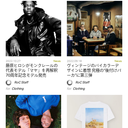
2022.10.27
News
2022.09.18
News
藤原ヒロシがモンクレールの
ヴィンテージのバイカラーデ
代表モデル「マヤ」を再解釈
ザインに着想 究極の“後付けパ
70周年記念モデル発売
ーカ”に第三弾
RoC Staff
RoC Staff
for
Clothing
for
Clothing