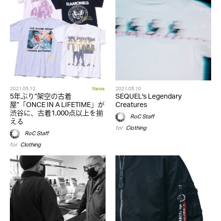
2021.05.12
News
2021.05.10
5年ぶり”架空の古着
SEQUEL's Legendary
屋”「ONCE IN A LIFETIME」が
Creatures
渋谷に、古着1,000点以上を揃
RoC Staff
える
for
Clothing
RoC Staff
for
Clothing