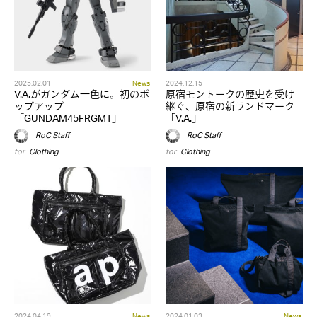
2025.02.01
News
2024.12.15
V.A.がガンダム一色に。初のポ
原宿モントークの歴史を受け
ップアップ
継ぐ、原宿の新ランドマーク
「GUNDAM45FRGMT」
「V.A.」
RoC Staff
RoC Staff
for
Clothing
for
Clothing
2024.04.19
News
2024.01.03
News