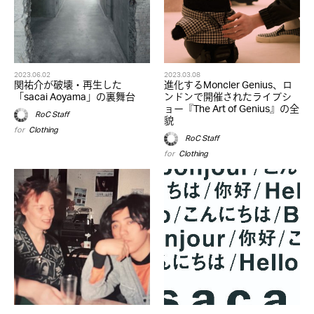
2023.06.02
2023.03.08
関祐介が破壊・再生した
進化するMoncler Genius、ロ
「sacai Aoyama」の裏舞台
ンドンで開催されたライブシ
ョー『The Art of Genius』の全
RoC Staff
貌
for
Clothing
RoC Staff
for
Clothing