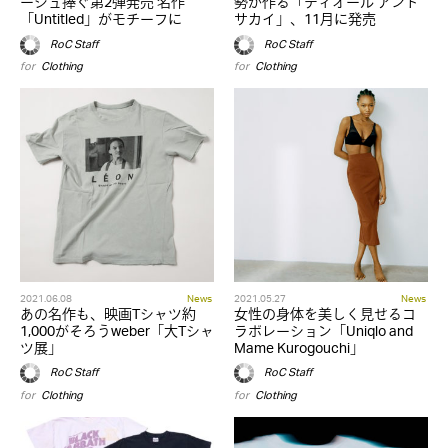
ージュ捧ぐ第2弾発売 名作
勢が作る「ディオール アンド
「Untitled」がモチーフに
サカイ」、11月に発売
RoC Staff
RoC Staff
for
Clothing
for
Clothing
2021.06.08
News
2021.05.27
News
あの名作も、映画Tシャツ約
女性の身体を美しく見せるコ
1,000がそろうweber「大Tシャ
ラボレーション「Uniqlo and
ツ展」
Mame Kurogouchi」
RoC Staff
RoC Staff
for
Clothing
for
Clothing