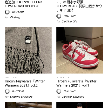
色追加 LOOPWHEELER×
に、格闘家宇野薫
LOWERCASE×POGGY
×LOWERCASE梶原由景がサウ
ナギア開発
RoC Staff
RoC Staff
for
Clothing
for
Clothing
,
Life
2021.12.24
2021.12.23
Hiroshi Fujiwara’s『Winter
Hiroshi Fujiwara’s『Winter
Warmers 2021』vol.2
Warmers 2021』vol.1
RoC Staff
RoC Staff
for
Clothing
,
Sneakers
for
Clothing
,
Sneakers