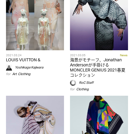
2021.03.24
2021.03.05
News
LOUIS VUITTON &
海景がモチーフ、Jonathan
Andersonが手掛ける
Yoshikage Kajiwara
MONCLER GENIUS 2021春夏
for
Art
,
Clothing
コレクション
RoC Staff
for
Clothing