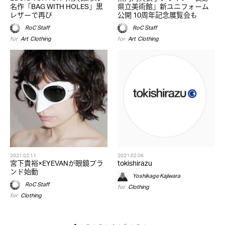
名作「BAG WITH HOLES」黒
県立美術館」新ユニフォーム
レザーで再び
公開 10周年記念展覧会も
RoC Staff
RoC Staff
for
Art
,
Clothing
for
Art
,
Clothing
2021.02.11
2021.02.06
宮下貴裕×EYEVANが眼鏡ブラ
tokishirazu
ンド始動
Yoshikage Kajiwara
RoC Staff
for
Clothing
for
Clothing