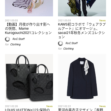
2021.03.03
2021.03.03
News
【動画】月夜が作り出す影へ
KAWS初コラボで「ウェアラブ
の恍惚、Mame
ルアート」にオマージュ、
Kurogouchi2021コレクション
sacai21年秋冬メンズコレクシ
ョン
RoC Staff
RoC Staff
for
Clothing
for
Clothing
2021.02.26
News
2021.02.22
News
LOUIS VUITTON×川久保玲の
黒河内真衣子デザイン「長野