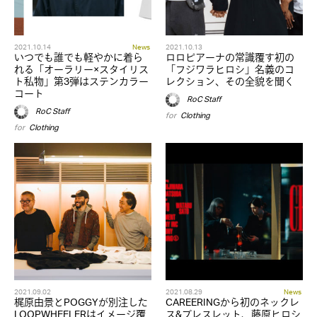
2021.10.14
News
2021.10.13
いつでも誰でも軽やかに着ら
ロロピアーナの常識覆す初の
れる「オーラリー×スタイリス
「フジワラヒロシ」名義のコ
ト私物」第3弾はステンカラー
レクション、その全貌を聞く
コート
RoC Staff
RoC Staff
for
Clothing
for
Clothing
2021.09.02
2021.08.29
News
梶原由景とPOGGYが別注した
CAREERINGから初のネックレ
LOOPWHEELERはイメージ覆
ス&ブレスレット、藤原ヒロシ