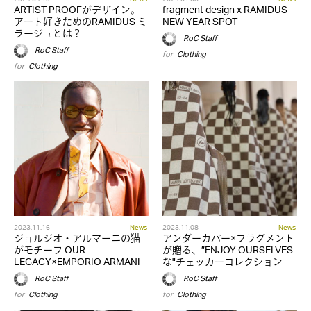
ARTIST PROOFがデザイン。
fragment design x RAMIDUS
アート好きためのRAMIDUS ミ
NEW YEAR SPOT
ラージュとは？
RoC Staff
RoC Staff
for
Clothing
for
Clothing
2023.11.16
News
2023.11.08
News
ジョルジオ・アルマーニの猫
アンダーカバー×フラグメント
がモチーフ OUR
が贈る、”ENJOY OURSELVES
LEGACY×EMPORIO ARMANI
な"チェッカーコレクション
RoC Staff
RoC Staff
for
Clothing
for
Clothing