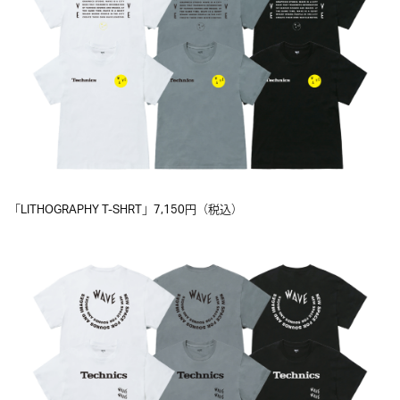
「LITHOGRAPHY T-SHRT」7,150円（税込）