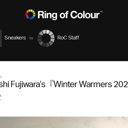
Sneakers
RoC Staff
4
oshi Fujiwara’s『Winter Warmers 2
2