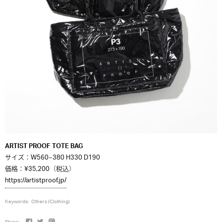
ARTIST PROOF TOTE BAG
サイズ：W
560−380 H
330 D190
価格：¥35,200（税込）
https://artistproof.jp/
Keywords:
Others (Clothing)
Share: