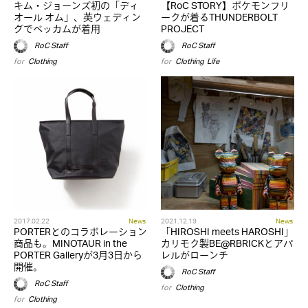
キム・ジョーンズ初の「ディ
【RoC STORY】ポケモンフリ
オール オム」、英ウェディン
ークが着るTHUNDERBOLT
グでベッカムが着用
PROJECT
RoC Staff
RoC Staff
for
Clothing
for
Clothing
,
Life
2017.02.22
News
2021.12.19
News
PORTERとのコラボレーション
「HIROSHI meets HAROSHI」
商品も。MINOTAUR in the
カリモク製BE@RBRICKとアパ
PORTER Galleryが3月3日から
レルがローンチ
開催。
RoC Staff
RoC Staff
for
Clothing
for
Clothing