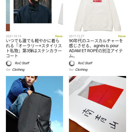
2021.10.14
News
2017.12.27
News
いつでも誰でも軽やかに着ら
90年代のユースカルチャーを
れる「オーラリー×スタイリス
感じさせる、agnès b. pour
ト私物」第3弾はステンカラー
ADAM ET ROPÉの別注アイテ
コート
ム。
RoC Staff
RoC Staff
for
Clothing
for
Clothing