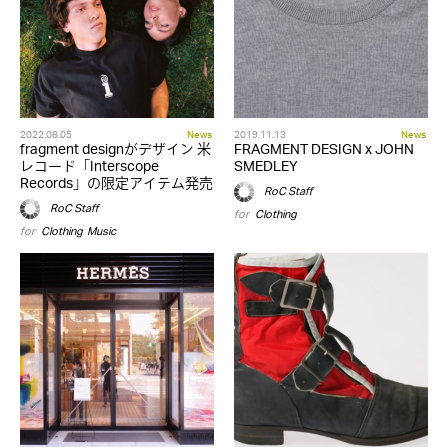
2022.08.05
News
2019.11.13
News
fragment designがデザイン 米
FRAGMENT DESIGN x JOHN
レコード「Interscope
SMEDLEY
Records」の限定アイテム発売
RoC Staff
RoC Staff
for
Clothing
for
Clothing
,
Music