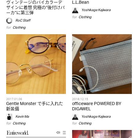
ヴィンテージのバイカラーデ
L.L.Bean
ザインに着想 究極の“後付けパ
Yoshikage Kajiwara
ーカ”に第三弾
for
Clothing
RoC Staff
for
Clothing
2017.01.06
2018.12.15
Gentle Monster で手に入れた
officeware POWERED BY
新装備
DIGAWEL
Kevin Ma
Yoshikage Kajiwara
for
Clothing
for
Clothing