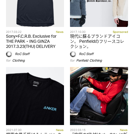
2017.03.22
News
2017.10.30
Sponsored
Sony×F.C.R.B. Exclusive for
現代に蘇るブランドアイコ
THE PARK・ING GINZA
ン。 Penfieldのフリースコレ
2017.3.23(THU) DELIVERY
クション。
RoC Staff
RoC Staff
for
Clothing
for
Penfield
,
Clothing
2021.07.30
News
2022.03.15
News