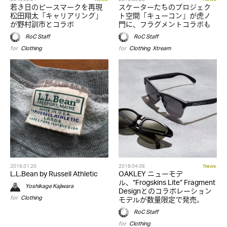
若き日のピースマークを再現
スケーターたちのプロジェク
松田翔太「キャリアリング」
ト空間「キューコン」が虎ノ
が野村訓市とコラボ
門に、フラグメントコラボも
RoC Staff
RoC Staff
for
Clothing
for
Clothing
,
Xtream
2016.01.20
2018.04.06
News
L.L.Bean by Russell Athletic
OAKLEY ニューモデ
ル、“Frogskins Lite” Fragment
Yoshikage Kajiwara
Designとのコラボレーション
for
Clothing
モデルが数量限定で発売。
RoC Staff
for
Clothing