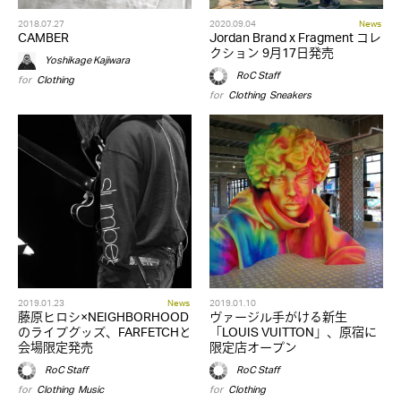
2018.07.27
2020.09.04
News
CAMBER
Jordan Brand x Fragment コレ
クション 9月17日発売
Yoshikage Kajiwara
RoC Staff
for
Clothing
for
Clothing
,
Sneakers
2019.01.23
News
2019.01.10
藤原ヒロシ×NEIGHBORHOOD
ヴァージル手がける新生
のライブグッズ、FARFETCHと
「LOUIS VUITTON」、原宿に
会場限定発売
限定店オープン
RoC Staff
RoC Staff
for
Clothing
,
Music
for
Clothing