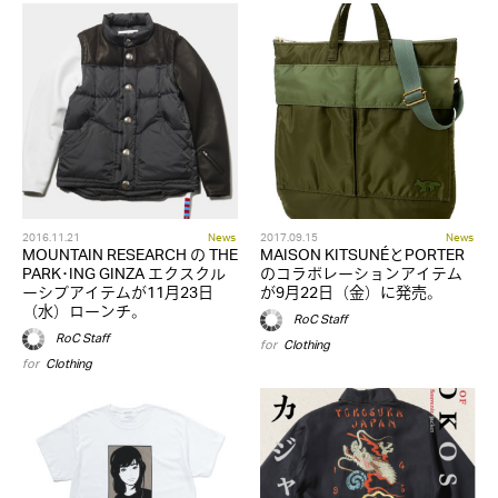
2016.11.21
News
2017.09.15
News
MOUNTAIN RESEARCH の THE
MAISON KITSUNÉとPORTER
PARK･ING GINZA エクスクル
のコラボレーションアイテム
ーシブアイテムが11月23日
が9月22日（金）に発売。
（水）ローンチ。
RoC Staff
RoC Staff
for
Clothing
for
Clothing