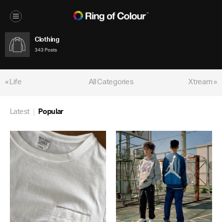
Clothing
343 Posts
« Life
All Categories
Xtream »
Latest
Popular