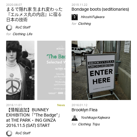
2020.08.07
2015.11.22
まるで隠れ家 生まれ変わった
Bondage boots (seditionaries)
『エルメス丸の内店』に宿る
Hiroshi Fujiwara
日本の技術
for
Clothing
RoC Staff
for
Clothing
,
Life
2016.11.01
News
2016.01.12
【情報追加】BUNNEY
Brooklyn Flea
EXHIBITION「”The Badge”」
Yoshikage Kajiwara
at THE PARK・ING GINZA
for
Clothing
,
Trips
2016.11.5 (SAT) START
RoC Staff