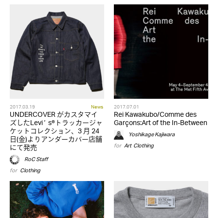
2017.03.19
News
2017.07.01
UNDERCOVER がカスタマイ
Rei Kawakubo/Comme des
ズしたLeviʼ s®トラッカージャ
Garçons:Art of the In-Between
ケットコレクション、3 月 24
Yoshikage Kajiwara
日(金)よりアンダーカバー店舗
for
Art
,
Clothing
にて発売
RoC Staff
for
Clothing