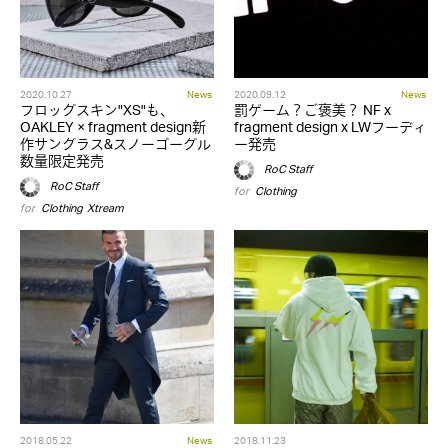
2020.10.27
News
2020.09.12
News
フロッグスキン"XS"も、
罰ゲーム？ご褒美？ NF x
OAKLEY × fragment design新
fragment design x LWフーディ
作サングラス&スノーゴーグル
ー発売
数量限定発売
RoC Staff
RoC Staff
for
Clothing
for
Clothing
,
Xtream
2018.05.22
News
2018.11.23