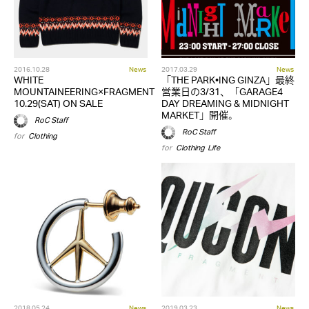
2016.10.28
News
2017.03.29
News
WHITE
「THE PARK•ING GINZA」最終
MOUNTAINEERING×FRAGMENT
営業日の3/31、「GARAGE4
10.29(SAT) ON SALE
DAY DREAMING & MIDNIGHT
MARKET」開催。
RoC Staff
RoC Staff
for
Clothing
for
Clothing
,
Life
2018.05.24
News
2019.03.23
News