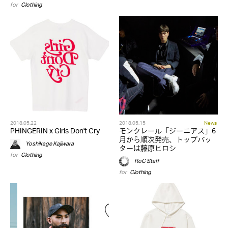
for
Clothing
2018.05.22
2018.05.15
News
PHINGERIN x Girls Don't Cry
モンクレール「ジーニアス」6
月から順次発売、トップバッ
Yoshikage Kajiwara
ターは藤原ヒロシ
for
Clothing
RoC Staff
for
Clothing