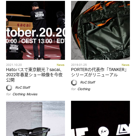
2021.10.20
News
2019.01.25
News
Hatoバスで東京観光？sacai、
PORTERの代表作「TANKER」
2022年春夏ショー映像を今夜
シリーズがリニューアル
公開
RoC Staff
RoC Staff
for
Clothing
for
Clothing
,
Movies