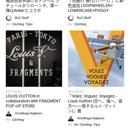
梶原由景手掛けるトラベル ク
『究極の“後付けパーカ”』に新
チュールがリローンチ、第一
色追加 LOOPWHEELER×
弾はAnkerとコラボ
LOWERCASE×POGGY
RoC Staff
RoC Staff
for
Clothing
,
Trips
for
Clothing
2017.04.20
2016.04.22
LOUIS VUITTON in
「Volez, Voguez, Voyagez -
collaboration with FRAGMENT
Louis Vuitton (空へ、海へ、彼
POP-UP STORE
方へ──旅するルイ･ヴィト
ン)」展
Yoshikage Kajiwara
Yoshikage Kajiwara
for
Clothing
for
Art
,
Clothing
,
Trips