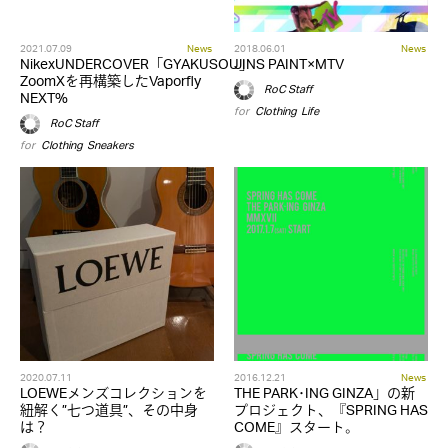
2021.07.09
News
2018.06.01
News
NikexUNDERCOVER「GYAKUSOU」
JINS PAINT×MTV
ZoomXを再構築したVaporfly
RoC Staff
NEXT%
for
Clothing
,
Life
RoC Staff
for
Clothing
,
Sneakers
2020.07.11
2016.12.21
News
LOEWEメンズコレクションを
THE PARK･ING GINZA」の新
紐解く”七つ道具”、その中身
プロジェクト、『SPRING HAS
は？
COME』スタート。