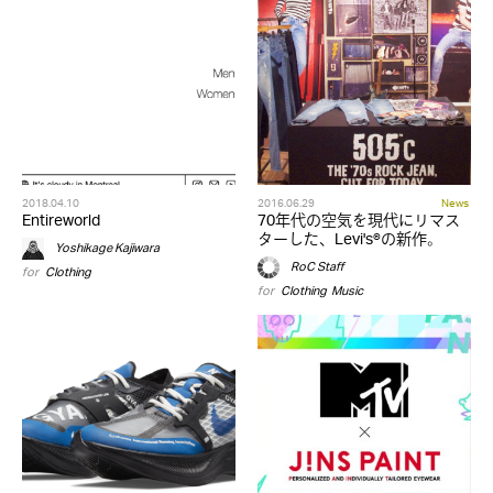
2018.04.10
2016.06.29
News
Entireworld
70年代の空気を現代にリマス
ターした、Levi's®の新作。
Yoshikage Kajiwara
RoC Staff
for
Clothing
for
Clothing
,
Music