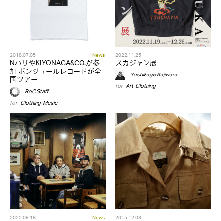
2018.07.05
News
2022.11.25
NハリやKIYONAGA&CO.が参
スカジャン展
加 ボンジュールレコードが全
Yoshikage Kajiwara
国ツアー
for
Art
,
Clothing
RoC Staff
for
Clothing
,
Music
2022.09.18
News
2015.12.03