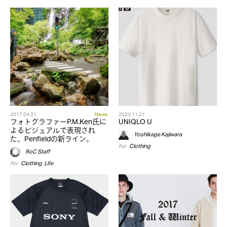
2017.04.21
News
2020.11.21
フォトグラファーP.M.Ken氏に
UNIQLO U
よるビジュアルで表現され
Yoshikage Kajiwara
た、Penfieldの新ライン。
for
Clothing
RoC Staff
for
Clothing
,
Life