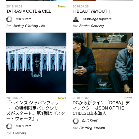
2018.10.03
News
2016.04.29
TATRAS × COTE & CIEL
H BEAUTY&YOUTH
RoC Staff
Yoshikage Kajiwara
for
Analog
,
Clothing
,
Life
for
Books
,
Clothing
2018.06.25
News
2018.10.02
News
「ヘインズ ジャパンフィッ
DCから新ライン「DCBA」デ
ト」の特別限定パックシリー
ィレクターはSON OF THE
ズがスタート。第1弾は『スタ
CHEESE山本海人
ー・ウォーズ』。
RoC Staff
RoC Staff
for
Clothing
,
Xtream
for
Clothing