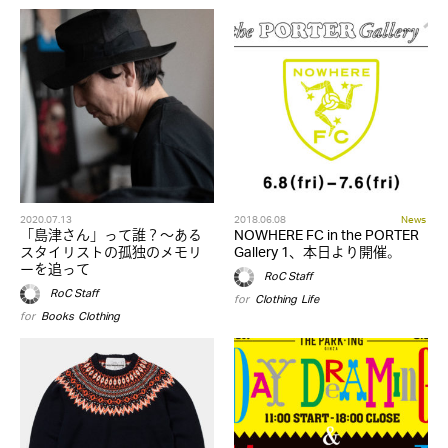
2020.07.13
2018.06.08
News
「島津さん」って誰？～ある
NOWHERE FC in the PORTER
スタイリストの孤独のメモリ
Gallery 1、本日より開催。
ーを追って
RoC Staff
RoC Staff
for
Clothing
,
Life
for
Books
,
Clothing