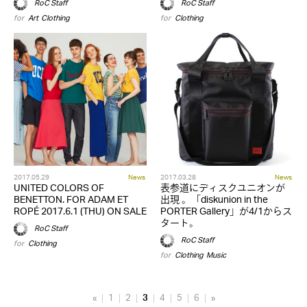
RoC Staff
RoC Staff
for
Art
,
Clothing
for
Clothing
2017.05.29
News
2017.03.28
News
UNITED COLORS OF
表参道にディスクユニオンが
BENETTON. FOR ADAM ET
出現 。「diskunion in the
ROPÉ 2017.6.1 (THU) ON SALE
PORTER Gallery」が4/1からス
タート。
RoC Staff
RoC Staff
for
Clothing
for
Clothing
,
Music
«
1
2
3
4
5
6
»