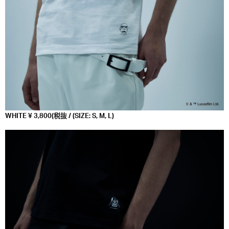
WHITE ¥ 3,800(税抜 / (SIZE: S, M, L)