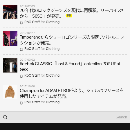
2016.07.03
70 年代のロックジーンズを現代に再解釈。リーバイス®
PR
から「505C」が発売。
RoC Staff
for
Clothing
2017.02.27
Timberlandからツリーロゴシリーズの限定アパレルコレ
クションが発売。
RoC Staff
for
Clothing
2017.03.02
Reebok CLASSIC「Lost & Found」collection POP UP at
GR8
RoC Staff
for
Clothing
2017.10.06
Champion for ADAM ET ROPÉより、シェルパフリースを
使用したアイテムが発売。
RoC Staff
for
Clothing