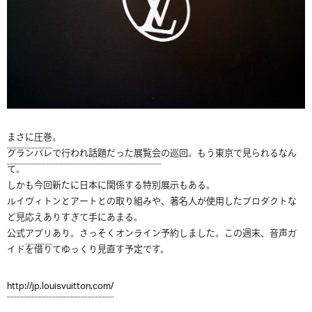
まさに圧巻
。
グランパレで行われ話題だった展覧会
の巡回。もう東京で見られるなん
て。
しかも今回新たに日本に関係する特別展示もある。
ルイヴィトンとアートとの取り組みや、著名人が使用したプロダクトな
ど見応えありすぎて手にあまる。
公式
アプリ
あり。さっそくオンライン予約しました。この週末、音声ガ
イドを借りてゆっくり見直す予定です。
http://jp.louisvuitton.com/