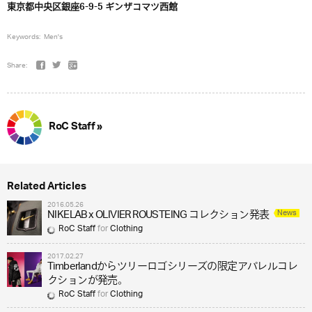
東京都中央区銀座6-9-5 ギンザコマツ西館
Keywords:
Men's
Share:
RoC Staff »
Related Articles
2016.05.26
News
NIKELAB x OLIVIER ROUSTEING コレクション発表
RoC Staff
for
Clothing
2017.02.27
Timberlandからツリーロゴシリーズの限定アパレルコレ
クションが発売。
RoC Staff
for
Clothing