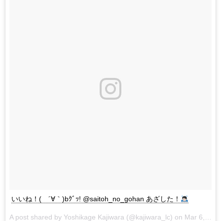
いいね！( ´∀｀)bｸﾞｯ! @saitoh_no_gohan あざした！
A post shared by
Yoshikage Kajiwara
(@kajiwara_lc) on
Mar 6, 2018 at 4:43pm PST