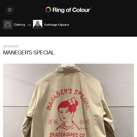
Clothing
Yoshikage Kajiwara
2018.03.07
MANEGER’S SPECIAL