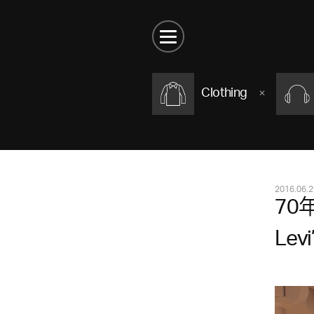
Clothing
2016.06.2
70
Lev