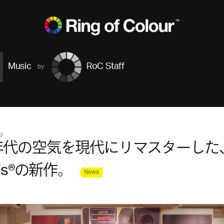
Music
RoC Staff
9
年代の空気を現代にリマスターした
i’s®の新作。
News