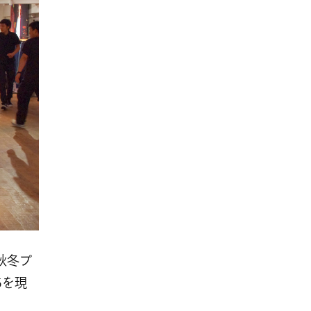
年秋冬プ
5を現