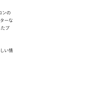
イコンの
ターな
したプ
詳しい情