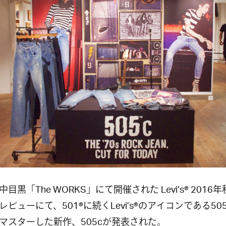
目黒「The WORKS」にて開催された Levi’s® 2016
レビューにて、501®に続くLevi’s®のアイコンである50
マスターした新作、505cが発表された。