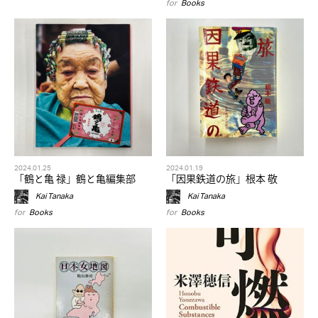
for
Books
2024.01.25
2024.01.19
「鶴と亀 禄」鶴と亀編集部
「因果鉄道の旅」根本 敬
Kai Tanaka
Kai Tanaka
for
Books
for
Books