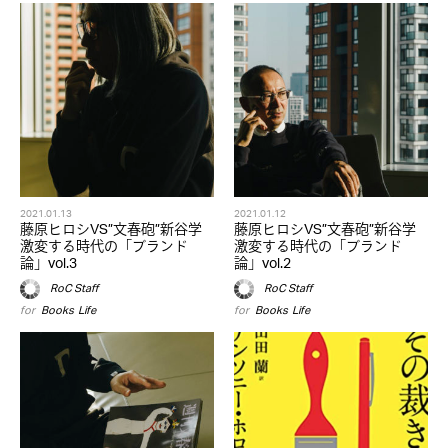
2021.01.13
2021.01.12
藤原ヒロシVS”文春砲”新谷学
藤原ヒロシVS”文春砲”新谷学
激変する時代の「ブランド
激変する時代の「ブランド
論」vol.3
論」vol.2
RoC Staff
RoC Staff
for
Books
,
Life
for
Books
,
Life