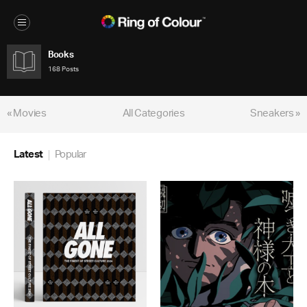
Books
168 Posts
« Movies
All Categories
Sneakers »
Latest
Popular