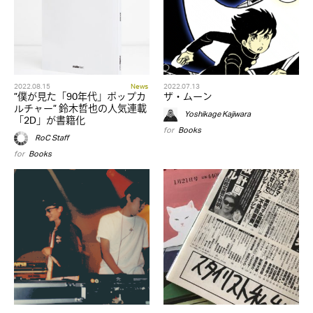
2022.08.15
News
2022.07.13
”僕が見た「90年代」ポップカ
ザ・ムーン
ルチャー” 鈴木哲也の人気連載
Yoshikage Kajiwara
「2D」が書籍化
for
Books
RoC Staff
for
Books