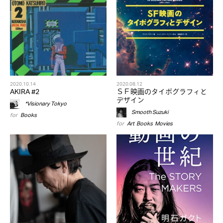
2020.10.14
2020.08.12
AKIRA #2
ＳＦ映画のタイポグラフィと
デザイン
*Visionary Tokyo
Smooth Suzuki
for
Books
for
Art
,
Books
,
Movies