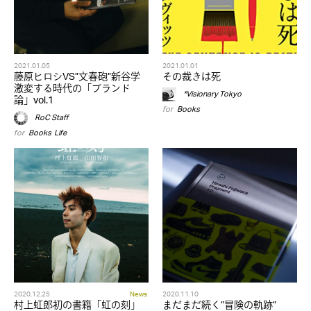
2021.01.05
2021.01.01
藤原ヒロシVS”文春砲”新谷学
その裁きは死
激変する時代の「ブランド
*Visionary Tokyo
論」vol.1
for
Books
RoC Staff
for
Books
,
Life
2020.12.25
News
2020.11.10
村上虹郎初の書籍「虹の刻」
まだまだ続く”冒険の軌跡”