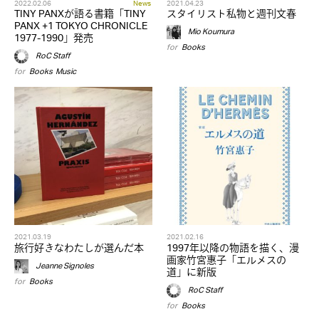
2022.02.06
News
2021.04.23
TINY PANXが語る書籍「TINY
スタイリスト私物と週刊文春
PANX +1 TOKYO CHRONICLE
Mio Koumura
1977-1990」発売
for
Books
RoC Staff
for
Books
,
Music
2021.03.19
2021.02.16
旅行好きなわたしが選んだ本
1997年以降の物語を描く、漫
画家竹宮惠子「エルメスの
Jeanne Signoles
道」に新版
for
Books
RoC Staff
for
Books