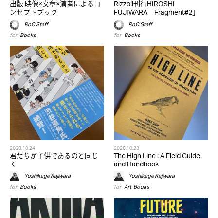
出版 映像×文章×演者によるコ
Rizzoli刊行HIROSHI
ンセプトブック
FUJIWARA「Fragment#2」
RoC Staff
RoC Staff
for
Books
for
Books
2020.10.24
2020.10.23
君たちが子供であるのと同じ
The High Line : A Field Guide
く
and Handbook
Yoshikage Kajiwara
Yoshikage Kajiwara
for
Books
for
Art
,
Books