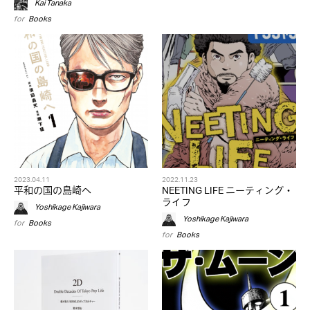
Kai Tanaka
for
Books
2023.04.11
2022.11.23
平和の国の島崎へ
NEETING LIFE ニーティング・
ライフ
Yoshikage Kajiwara
Yoshikage Kajiwara
for
Books
for
Books