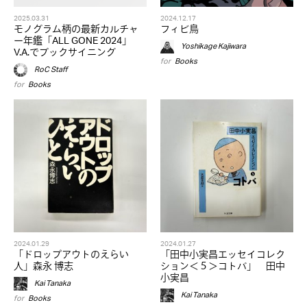
2025.03.31
2024.12.17
モノグラム柄の最新カルチャ
フィビ鳥
ー年鑑「ALL GONE 2024」
Yoshikage Kajiwara
V.A.でブックサイニング
for
Books
RoC Staff
for
Books
2024.01.29
2024.01.27
「ドロップアウトのえらい
「田中小実昌エッセイコレク
人」森永 博志
ション＜５＞コトバ」 田中
小実昌
Kai Tanaka
Kai Tanaka
for
Books