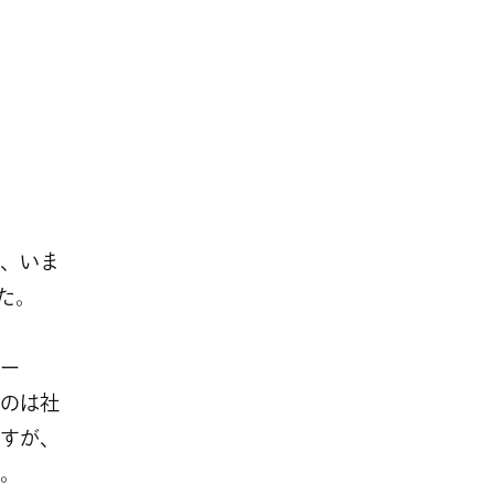
、いま
た。
ー
のは社
すが、
。