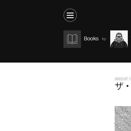
Books
2022.07.1
ザ