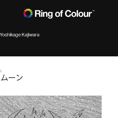
Yoshikage Kajiwara
3
・ムーン