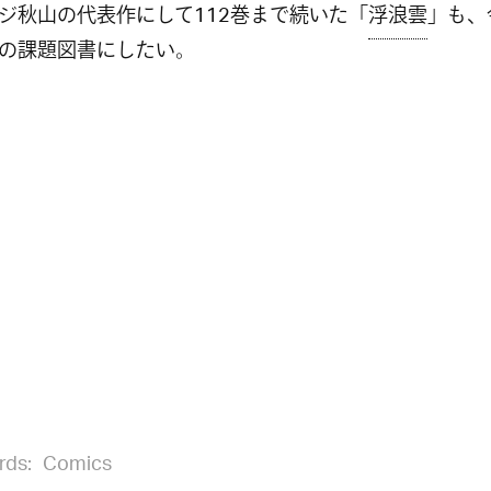
ジ秋山の代表作にして112巻まで続いた「
浮浪雲
」も、
の課題図書にしたい。
rds:
Comics