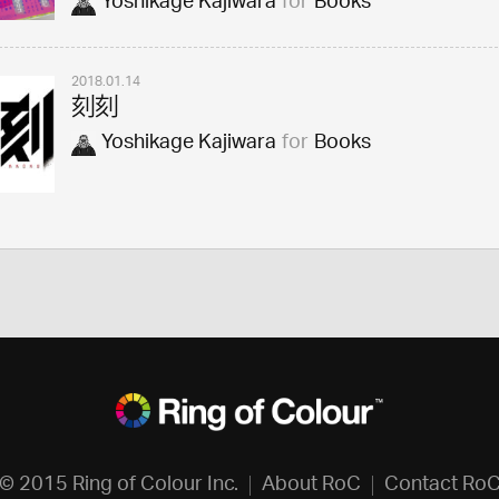
Yoshikage Kajiwara
for
Books
2018.01.14
刻刻
Yoshikage Kajiwara
for
Books
© 2015 Ring of Colour Inc.
About RoC
Contact Ro