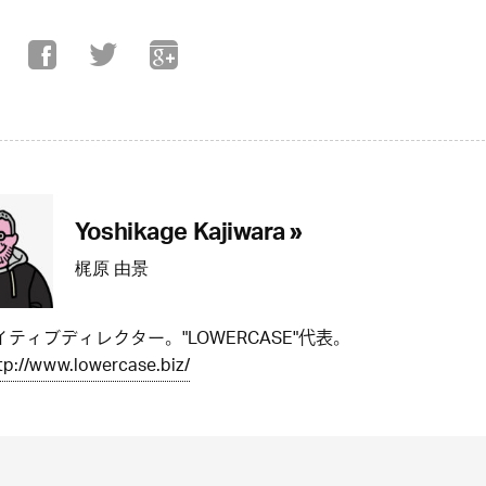
Yoshikage Kajiwara »
梶原 由景
ティブディレクター。"LOWERCASE"代表。
tp://www.lowercase.biz/