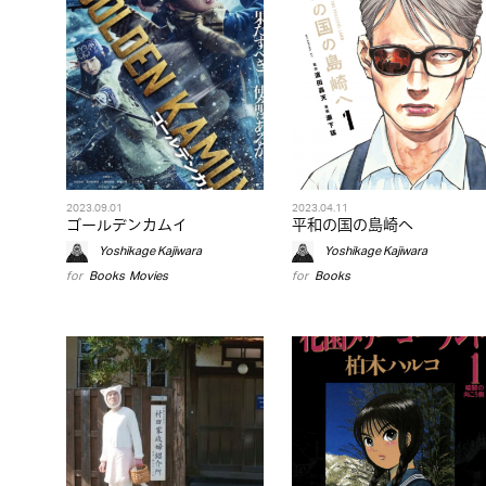
2023.09.01
2023.04.11
ゴールデンカムイ
平和の国の島崎へ
Yoshikage Kajiwara
Yoshikage Kajiwara
for
Books
,
Movies
for
Books