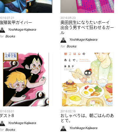
2016.07.21
2016.05.23
強殖装甲ガイバー
奥田民生になりたいボーイ
出会う男すべて狂わせるガー
Yoshikage Kajiwara
ル
for
Books
Yoshikage Kajiwara
for
Books
2016.03.01
2016.02.16
ダスト8
おしゃべりは、朝ごはんのあ
とで。
Yoshikage Kajiwara
Yoshikage Kajiwara
for
Books