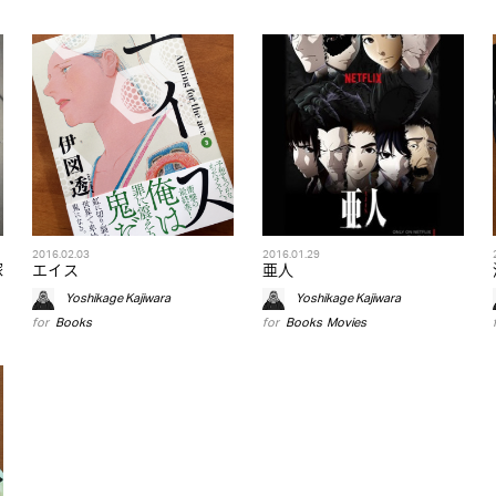
2016.02.03
2016.01.29
塚
エイス
亜人
Yoshikage Kajiwara
Yoshikage Kajiwara
for
Books
for
Books
,
Movies