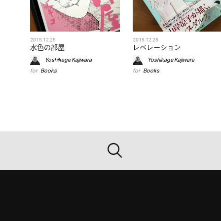
2015.12.25
2015.12.25
水色の部屋
レベレーション
Yoshikage Kajiwara
Yoshikage Kajiwara
for
Books
for
Books