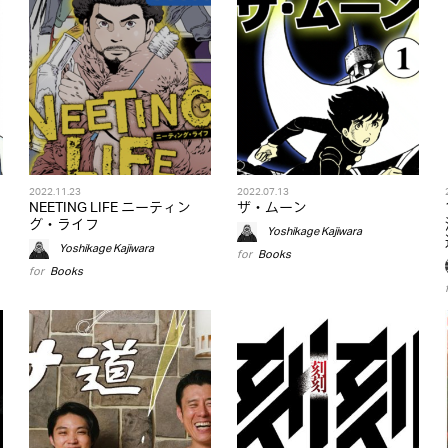
2022.11.23
2022.07.13
NEETING LIFE ニーティン
ザ・ムーン
グ・ライフ
Yoshikage Kajiwara
Yoshikage Kajiwara
for
Books
for
Books