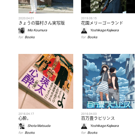
2020.04.01
2019.09.15
きょうの猫村さん実写版
花園メリーゴーランド
Mio Koumura
Yoshikage Kajiwara
for
Books
for
Books
2016.04.17
2016.04.03
心酔。
百万畳ラビリンス
Shota Matsuda
Yoshikage Kajiwara
for
Books
for
Books