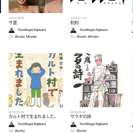
2019.08.05
2018.01.14
サ道
刻刻
Yoshikage Kajiwara
Yoshikage Kajiwara
for
Books
,
Movies
for
Books
,
Movies
2016.03.16
2016.03.04
カルト村で生まれました。
サラダの詩
Yoshikage Kajiwara
Yoshikage Kajiwara
for
Books
for
Books