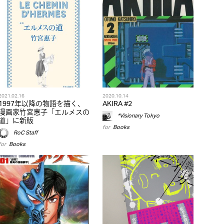
2021.02.16
2020.10.14
1997年以降の物語を描く、
AKIRA #2
漫画家竹宮惠子「エルメスの
*Visionary Tokyo
道」に新版
for
Books
RoC Staff
for
Books