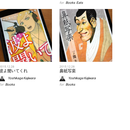
for
Books
,
Eats
2015.12.28
2015.12.28
波よ聞いてくれ
鼻紙写楽
Yoshikage Kajiwara
Yoshikage Kajiwara
for
Books
for
Books