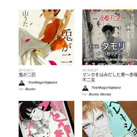
2016.02.11
2016.02.07
兎が二匹
マンガをはみだした男〜赤
不二夫
Yoshikage Kajiwara
Yoshikage Kajiwara
for
Books
for
Books
,
Movies