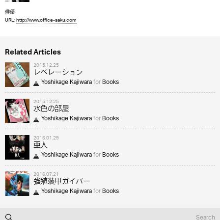
俳優
URL:
http://www.office-saku.com
Related Articles
2015.12.25
レベレーション
Yoshikage Kajiwara
for
Books
2015.12.25
水色の部屋
Yoshikage Kajiwara
for
Books
2016.01.29
亜人
Yoshikage Kajiwara
for
Books
2016.07.21
強殖装甲ガイバー
Yoshikage Kajiwara
for
Books