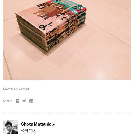
Keywords:
Comics
Share:
Shota Matsuda »
松田 翔太