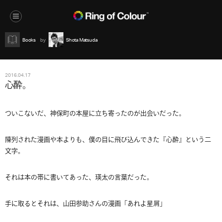
Books
Shota Matsuda
2016.04.17
心酔。
ついこないだ、神保町の本屋に立ち寄ったのが出会いだった。
陳列された漫画や本よりも、僕の目に飛び込んできた『心酔』という二
文字。
それは本の帯に書いてあった、瑛太の言葉だった。
手に取るとそれは、山田参助さんの漫画「あれよ星屑」