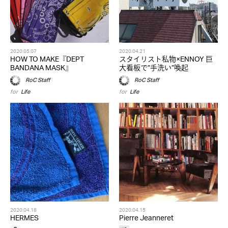
2020.05.07
2020.04.21
HOW TO MAKE『DEPT
スタイリスト私物×ENNOY 巨
BANDANA MASK』
大看板で”手洗い”喚起
RoC Staff
RoC Staff
for
Life
for
Life
2020.04.18
2020.04.15
HERMES
Pierre Jeanneret