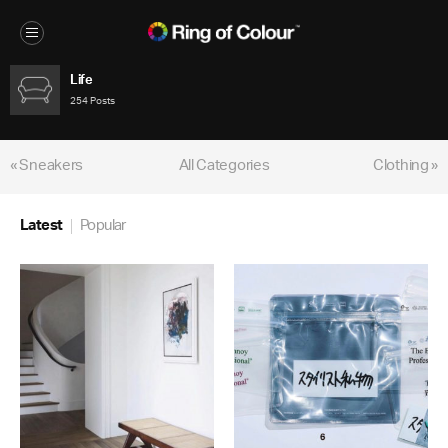
Life
254 Posts
« Sneakers
All Categories
Clothing »
Latest
Popular