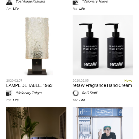
Yoshikage Kajiwara
*Visionary Tokyo
for
Life
for
Life
2020.02.07
2020.02.05
News
LAMPE DE TABLE, 1963
retaW Fragrance Hand Cream
*Visionary Tokyo
RoC Staff
for
Life
for
Life