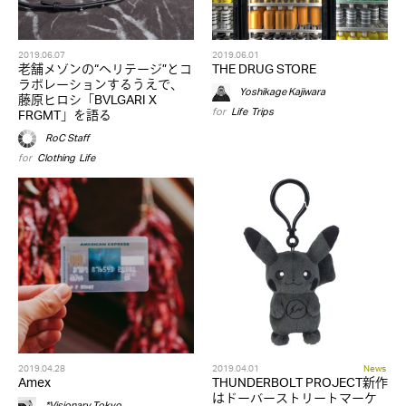
2019.06.07
2019.06.01
老舗メゾンの“ヘリテージ”とコ
THE DRUG STORE
ラボレーションするうえで、
Yoshikage Kajiwara
藤原ヒロシ「BVLGARI X
for
Life
,
Trips
FRGMT」を語る
RoC Staff
for
Clothing
,
Life
2019.04.28
2019.04.01
News
Amex
THUNDERBOLT PROJECT新作
はドーバーストリートマーケ
*Visionary Tokyo