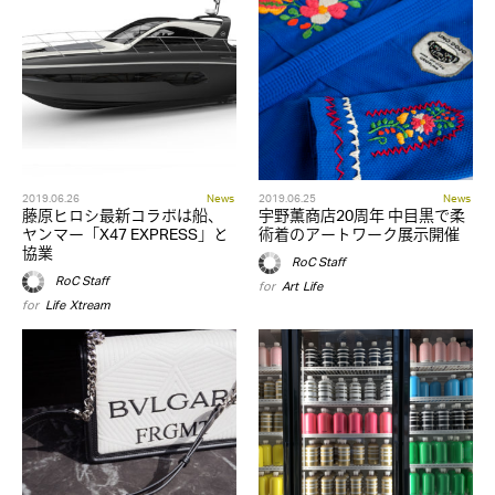
2019.06.26
News
2019.06.25
News
藤原ヒロシ最新コラボは船、
宇野薫商店20周年 中目黒で柔
ヤンマー「X47 EXPRESS」と
術着のアートワーク展示開催
協業
RoC Staff
RoC Staff
for
Art
,
Life
for
Life
,
Xtream