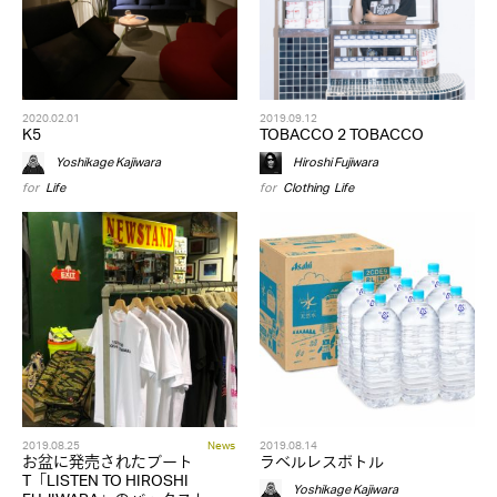
2020.02.01
2019.09.12
K5
TOBACCO 2 TOBACCO
Yoshikage Kajiwara
Hiroshi Fujiwara
for
Life
for
Clothing
,
Life
2019.08.25
News
2019.08.14
お盆に発売されたブート
ラベルレスボトル
T「LISTEN TO HIROSHI
Yoshikage Kajiwara