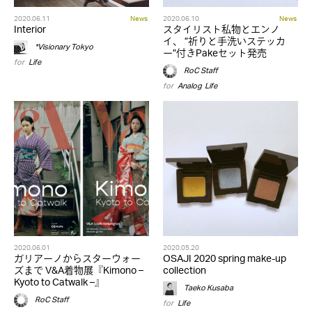
2020.06.11
News
2020.06.10
News
Interior
スタイリスト私物とエンノ
イ、 ”祈りと手洗いステッカ
*Visionary Tokyo
ー”付きPakeセット発売
for
Life
RoC Staff
for
Analog
,
Life
2020.06.01
2020.05.20
ガリアーノからスターウォー
OSAJI 2020 spring make-up
ズまで V&A着物展『Kimono –
collection
Kyoto to Catwalk –』
Taeko Kusaba
RoC Staff
for
Life