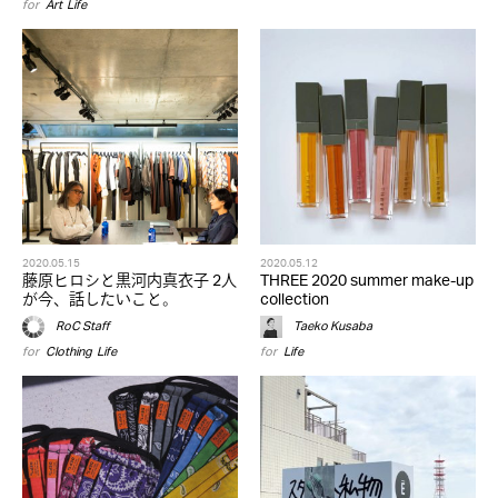
for
Art
,
Life
2020.05.15
2020.05.12
藤原ヒロシと黒河内真衣子 2人
THREE 2020 summer make-up
が今、話したいこと。
collection
RoC Staff
Taeko Kusaba
for
Clothing
,
Life
for
Life