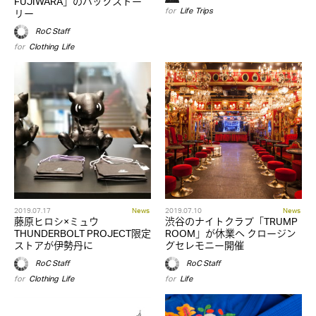
FUJIWARA」のバックストー
for
Life
,
Trips
リー
RoC Staff
for
Clothing
,
Life
2019.07.17
News
2019.07.10
News
藤原ヒロシ×ミュウ
渋谷のナイトクラブ「TRUMP
THUNDERBOLT PROJECT限定
ROOM」が休業へ クロージン
ストアが伊勢丹に
グセレモニー開催
RoC Staff
RoC Staff
for
Clothing
,
Life
for
Life