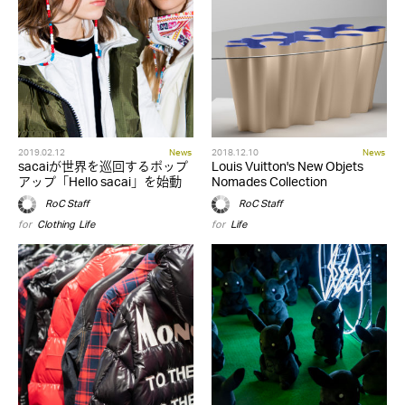
2019.02.12
News
2018.12.10
News
sacaiが世界を巡回するポップ
Louis Vuitton's New Objets
アップ「Hello sacai」を始動
Nomades Collection
RoC Staff
RoC Staff
for
Clothing
,
Life
for
Life