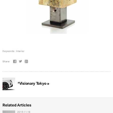
Keywords:
Interior
Share:
*Visionary Tokyo »
Related Articles
2015.11.18