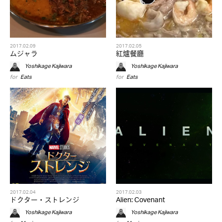
2017.02.09
2017.02.05
ムジャラ
紅爐餐廳
Yoshikage Kajiwara
Yoshikage Kajiwara
for
Eats
for
Eats
2017.02.04
2017.02.03
ドクター・ストレンジ
Alien: Covenant
Yoshikage Kajiwara
Yoshikage Kajiwara