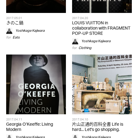
2017.05.01
2017.04.20
きのこ鍋
LOUIS VUITTON in
collaboration with FRAGMENT
Yoshikage Kajiwara
POP-UP STORE
for
Eats
Yoshikage Kajiwara
for
Clothing
2017.04.11
2017.04.10
Georgia O’Keeffe: Living
片山正通的百科全書 Life is
Modern
hard... Let's go shopping.
Yoshikage Kajiwara
Yoshikage Kajiwara