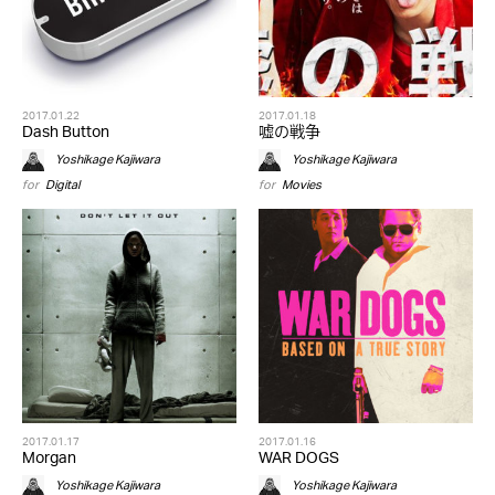
2017.01.22
2017.01.18
Dash Button
嘘の戦争
Yoshikage Kajiwara
Yoshikage Kajiwara
for
Digital
for
Movies
2017.01.17
2017.01.16
Morgan
WAR DOGS
Yoshikage Kajiwara
Yoshikage Kajiwara