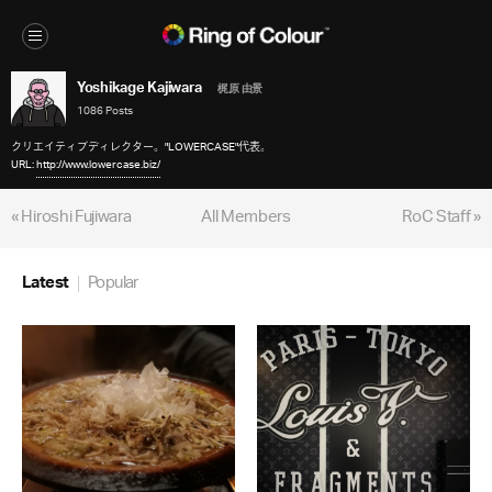
Yoshikage Kajiwara
梶原 由景
1086 Posts
クリエイティブディレクター。"LOWERCASE"代表。
URL:
http://www.lowercase.biz/
« Hiroshi Fujiwara
All Members
RoC Staff »
Latest
Popular