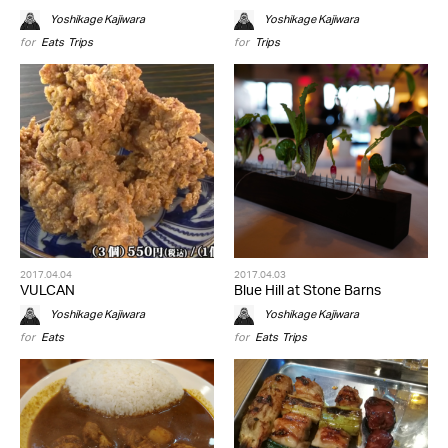
Yoshikage Kajiwara
Yoshikage Kajiwara
for
Eats
,
Trips
for
Trips
2017.04.04
2017.04.03
VULCAN
Blue Hill at Stone Barns
Yoshikage Kajiwara
Yoshikage Kajiwara
for
Eats
for
Eats
,
Trips