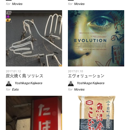
for
Movies
for
Movies
2017.01.12
2017.01.10
炭火焼く鳥 ソリレス
エヴォリューション
Yoshikage Kajiwara
Yoshikage Kajiwara
for
Eats
for
Movies