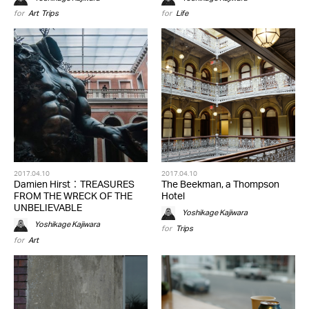
for
Art
,
Trips
for
Life
2017.04.10
2017.04.10
Damien Hirst：TREASURES
The Beekman, a Thompson
FROM THE WRECK OF THE
Hotel
UNBELIEVABLE
Yoshikage Kajiwara
Yoshikage Kajiwara
for
Trips
for
Art