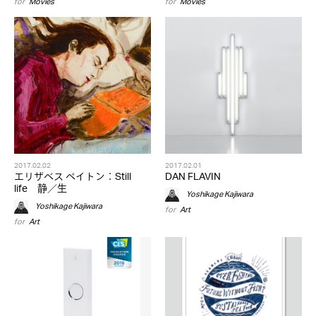
for
Movies
for
Movies
2017.02.02
2017.02.01
エリザベス ペイトン：Still
DAN FLAVIN
life 静／生
Yoshikage Kajiwara
Yoshikage Kajiwara
for
Art
for
Art