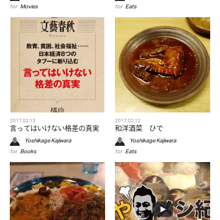
for
Movies
for
Eats
2017.02.13
2017.02.12
言ってはいけない格差の真実
和洋酒菜 ひで
Yoshikage Kajiwara
Yoshikage Kajiwara
for
Books
for
Eats