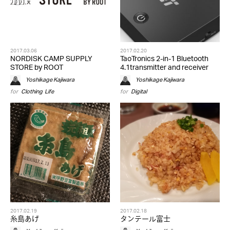
2017.03.06
2017.02.20
NORDISK CAMP SUPPLY
TaoTronics 2-in-1 Bluetooth
STORE by ROOT
4.1transmitter and receiver
Yoshikage Kajiwara
Yoshikage Kajiwara
for
Clothing
,
Life
for
Digital
2017.02.19
2017.02.18
糸島あげ
タンテール富士