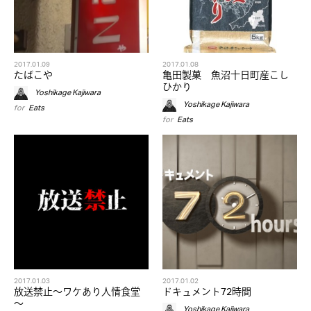
2017.01.09
2017.01.08
たばこや
亀田製菓 魚沼十日町産こし
ひかり
Yoshikage Kajiwara
Yoshikage Kajiwara
for
Eats
for
Eats
2017.01.03
2017.01.02
放送禁止～ワケあり人情食堂
ドキュメント72時間
～
Yoshikage Kajiwara