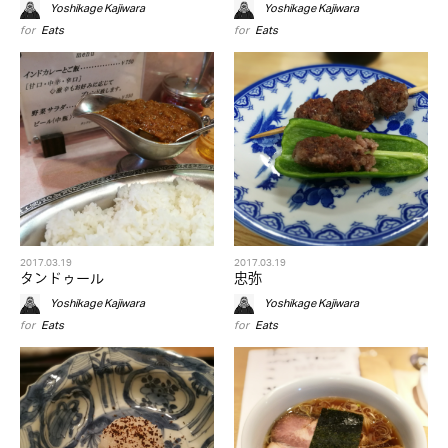
Yoshikage Kajiwara
Yoshikage Kajiwara
for
Eats
for
Eats
2017.03.19
2017.03.19
タンドゥール
忠弥
Yoshikage Kajiwara
Yoshikage Kajiwara
for
Eats
for
Eats