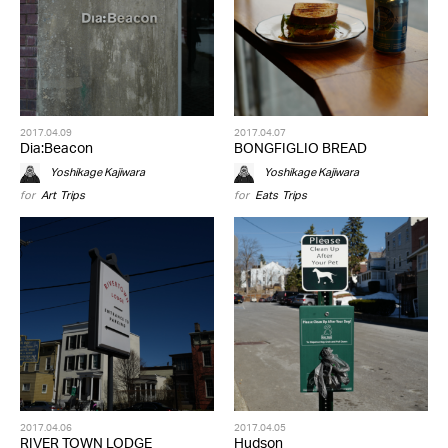
2017.04.09
2017.04.07
Dia:Beacon
BONGFIGLIO BREAD
Yoshikage Kajiwara
Yoshikage Kajiwara
for
Art
,
Trips
for
Eats
,
Trips
2017.04.06
2017.04.05
RIVER TOWN LODGE
Hudson