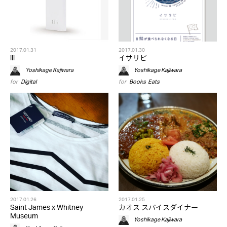
2017.01.31
2017.01.30
ili
イサリビ
Yoshikage Kajiwara
Yoshikage Kajiwara
for
Digital
for
Books
,
Eats
2017.01.26
2017.01.25
Saint James x Whitney
カオス スパイスダイナー
Museum
Yoshikage Kajiwara