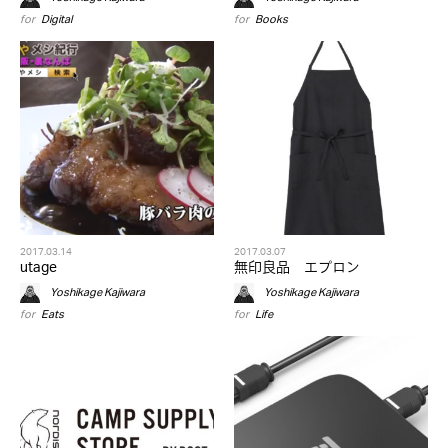
for
Digital
for
Books
2017.03.14
2017.03.07
utage
無印良品 エプロン
Yoshikage Kajiwara
Yoshikage Kajiwara
for
Eats
for
Life