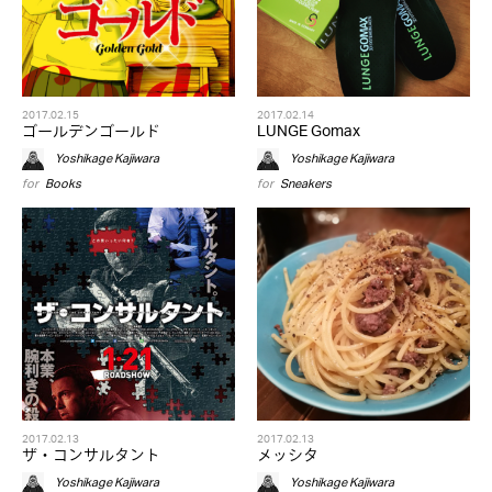
2017.02.15
2017.02.14
ゴールデンゴールド
LUNGE Gomax
Yoshikage Kajiwara
Yoshikage Kajiwara
for
Books
for
Sneakers
2017.02.13
2017.02.13
ザ・コンサルタント
メッシタ
Yoshikage Kajiwara
Yoshikage Kajiwara