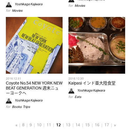
Yoshikage Kajiwara
for
Movies
for
Movies
2016.12.31
2016.12.30
Coyote No.54 NEW YORK NEW
Kalpasi インド亜大陸食堂
BEAT GENERATION 週末ニュ
Yoshikage Kajiwara
ーヨークへ
for
Eats
Yoshikage Kajiwara
for
Books
,
Trips
«
8
9
10
11
12
13
14
15
16
17
»