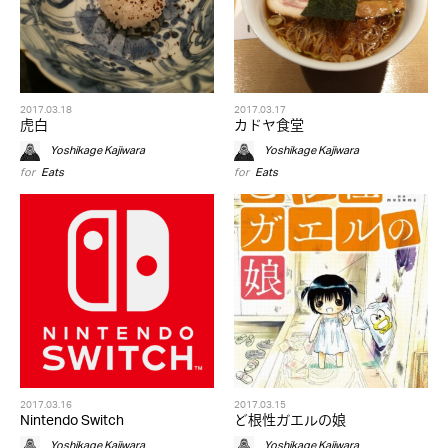
2017.03.18
2017.03.17
虎白
カドヤ食堂
Yoshikage Kajiwara
Yoshikage Kajiwara
for
Eats
for
Eats
2017.03.16
2017.03.15
Nintendo Switch
ど根性ガエルの娘
Yoshikage Kajiwara
Yoshikage Kajiwara