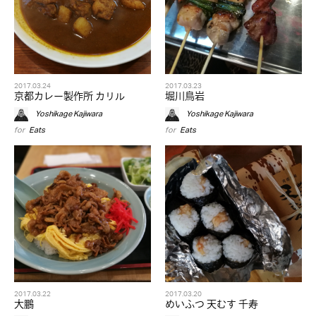
2017.03.24
2017.03.23
京都カレー製作所 カリル
堀川鳥岩
Yoshikage Kajiwara
Yoshikage Kajiwara
for
Eats
for
Eats
2017.03.22
2017.03.20
大鵬
めいふつ 天むす 千寿