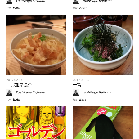
Yoshikage Kajiwara
Yoshikage Kajiwara
for
Eats
for
Eats
2017.02.17
2017.02.16
二◯加屋長介
一富
Yoshikage Kajiwara
Yoshikage Kajiwara
for
Eats
for
Eats