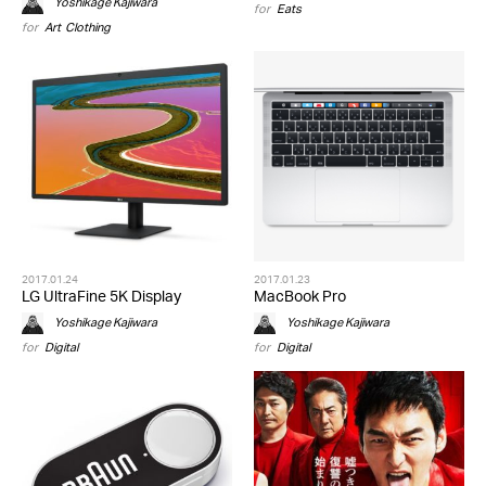
Yoshikage Kajiwara
for
Eats
for
Art
,
Clothing
2017.01.24
2017.01.23
LG UltraFine 5K Display
MacBook Pro
Yoshikage Kajiwara
Yoshikage Kajiwara
for
Digital
for
Digital