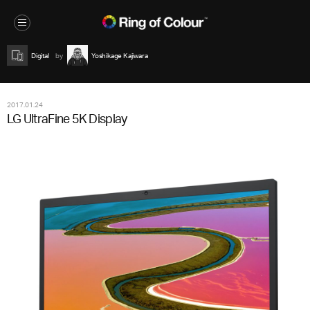
Digital
Yoshikage Kajiwara
2017.01.24
LG UltraFine 5K Display