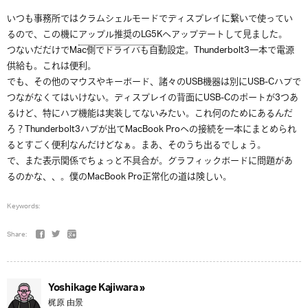
いつも事務所ではクラムシェルモードでディスプレイに繋いで使ってい
るので、この機に
アップル推奨のLG5K
へアップデートして見ました。
つないだだけでMac側でドライバも自動設定。Thunderbolt3一本で電源
供給も。これは便利。
でも、その他のマウスやキーボード、諸々のUSB機器は別にUSB-Cハブで
つながなくてはいけない。ディスプレイの背面にUSB-Cのポートが3つあ
るけど、特にハブ機能は実装してないみたい。これ何のためにあるんだ
ろ？Thunderbolt3ハブが出てMacBook Proへの接続を一本にまとめられ
るとすごく便利なんだけどなぁ。まあ、そのうち出るでしょう。
で、また表示関係でちょっと不具合が。グラフィックボードに問題があ
るのかな、、。僕のMacBook Pro正常化の道は険しい。
Keywords:
Share:
Yoshikage Kajiwara »
梶原 由景