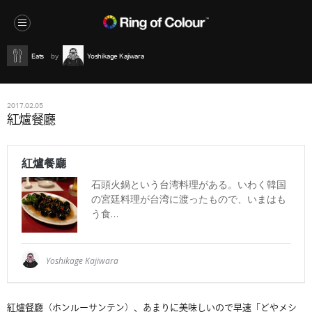
Eats
Yoshikage Kajiwara
2017.02.05
紅爐餐廳
紅爐餐廳（ホンルーサンテン）、あまりに美味しいので早速「
どやメシ