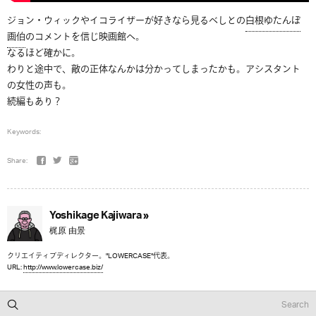
ジョン・ウィックやイコライザーが好きなら見るべしとの
白根ゆたんぽ
画伯
のコメントを信じ映画館へ。
なるほど確かに。
わりと途中で、敵の正体なんかは分かってしまったかも。アシスタント
の女性の声も。
続編もあり？
Keywords:
Share:
Yoshikage Kajiwara »
梶原 由景
クリエイティブディレクター。"LOWERCASE"代表。
URL:
http://www.lowercase.biz/