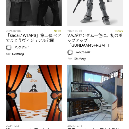
2025.02.06
News
2025.02.01
News
「sacai / WTAPS」第二弾 ペア
V.A.がガンダム一色に。初のポ
でまとうヴィジュアル公開
ップアップ
「GUNDAM45FRGMT」
RoC Staff
RoC Staff
for
Clothing
for
Clothing
2024.12.21
2024.12.15