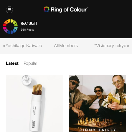
RoC Staff
560 Posts
« Yoshikage Kajiwara
All Members
*Visionary Tokyo »
Latest
Popular