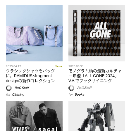
2025.04.12
News
2025.03.31
クラシックシャツをバッグ
モノグラム柄の最新カルチャ
に。RAMIDUS×fragment
ー年鑑「ALL GONE 2024」
designの新作コレクション
V.A.でブックサイニング
RoC Staff
RoC Staff
for
Clothing
for
Books