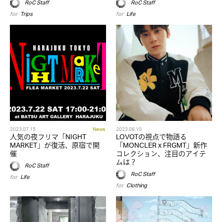
RoC Staff
RoC Staff
for
Trips
for
Life
2023.07.15
News
2023.06.10
人気の夜フリマ「NIGHT
LOVOTの視点で物語る
MARKET」が復活、原宿で開
「MONCLER x FRGMT」新作
催
コレクション、注目のアイテ
ムは？
RoC Staff
RoC Staff
for
Life
for
Clothing