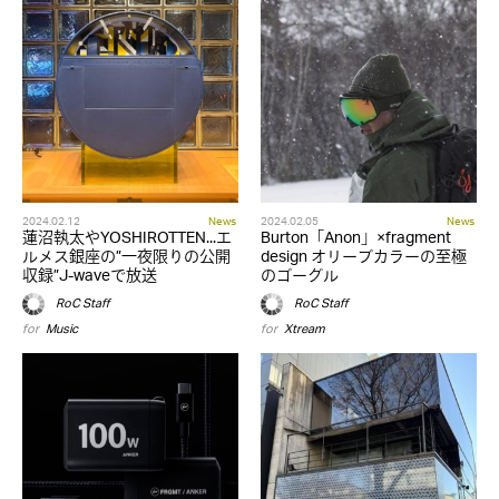
2024.02.12
News
2024.02.05
News
蓮沼執太やYOSHIROTTEN...エ
Burton「Anon」×fragment
ルメス銀座の”一夜限りの公開
design オリーブカラーの至極
収録”J-waveで放送
のゴーグル
RoC Staff
RoC Staff
for
Music
for
Xtream