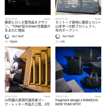
2024.01.26
News
2024.01.22
News
藤原ヒロシが愛用品をデザイ
モントーク跡地に藤原ヒロシ×
ン、"100w"証のAnker充電器が
山本宇一の新プロジェクト、
生まれた理由
年内オープンへ
RoC Staff
RoC Staff
for
Digital
for
Life
2024.01.05
News
2024.01.03
News
LV所蔵の英現代美術家マー
fragment design x RAMIDUS
ク・レッキー作品が上陸、2月
NEW YEAR SPOT