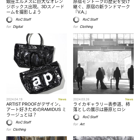
銀座エルメスに巨大なオレン
原宿モントークの歴史を受け
ジボックス出現。3Dスノード
継ぐ、原宿の新ランドマーク
ームを撮影しよう
「V.A.」
RoC Staff
RoC Staff
for
Digital
for
Clothing
2024.04.19
News
2024.03.26
News
ARTIST PROOFがデザイン。
ライカギャラリー表参道、柿
アート好きためのRAMIDUS ミ
落としの展示は藤原ヒロシ
ラージュとは？
RoC Staff
RoC Staff
for
Art
for
Clothing