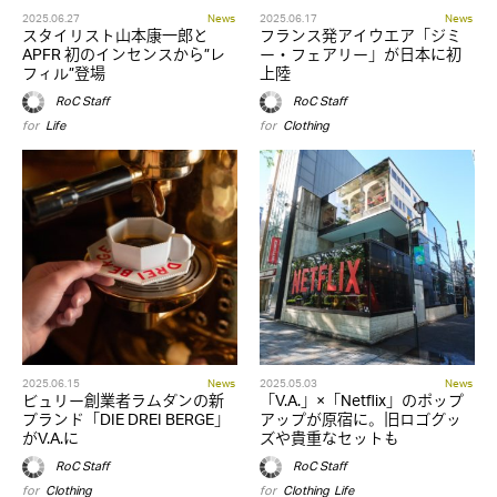
2025.06.27
News
2025.06.17
News
スタイリスト山本康一郎と
フランス発アイウエア「ジミ
APFR 初のインセンスから”レ
ー・フェアリー」が日本に初
フィル”登場
上陸
RoC Staff
RoC Staff
for
Life
for
Clothing
2025.06.15
News
2025.05.03
News
ビュリー創業者ラムダンの新
「V.A.」×「Netflix」のポップ
ブランド「DIE DREI BERGE」
アップが原宿に。旧ロゴグッ
がV.A.に
ズや貴重なセットも
RoC Staff
RoC Staff
for
Clothing
for
Clothing
,
Life