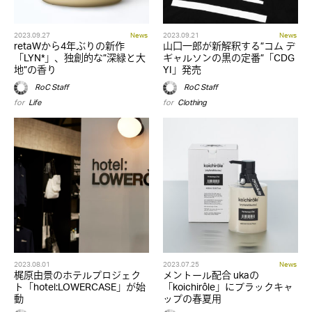
2023.09.27
News
2023.09.21
News
retaWから4年ぶりの新作
山口一郎が新解釈する”コム デ
「LYN*」、独創的な”深緑と大
ギャルソンの黒の定番”「CDG
地”の香り
YI」発売
RoC Staff
RoC Staff
for
Life
for
Clothing
2023.08.01
2023.07.25
News
梶原由景のホテルプロジェク
メントール配合 ukaの
ト「hotel:LOWERCASE」が始
「koichirôle」にブラックキャ
動
ップの春夏用