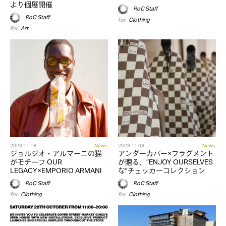
より個展開催
RoC Staff
RoC Staff
for
Clothing
for
Art
2023.11.16
News
2023.11.08
News
ジョルジオ・アルマーニの猫
アンダーカバー×フラグメント
がモチーフ OUR
が贈る、”ENJOY OURSELVES
LEGACY×EMPORIO ARMANI
な"チェッカーコレクション
RoC Staff
RoC Staff
for
Clothing
for
Clothing