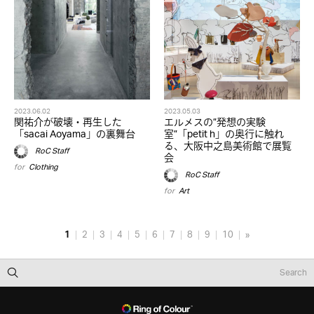
2023.06.02
2023.05.03
関祐介が破壊・再生した
エルメスの”発想の実験
「sacai Aoyama」の裏舞台
室”「petit h」の奥行に触れ
る、大阪中之島美術館で展覧
RoC Staff
会
for
Clothing
RoC Staff
for
Art
1
2
3
4
5
6
7
8
9
10
»