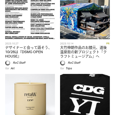
2023.10.27
2023.10.14
PR
デザイナーと会って話そう、
大竹伸朗作品のお膝元、道後
10/28は『DSMG OPEN
温泉街の新プロジェクト「ク
HOUSE』
ラフトミュージアム」へ
RoC Staff
RoC Staff
for
Art
for
Trips