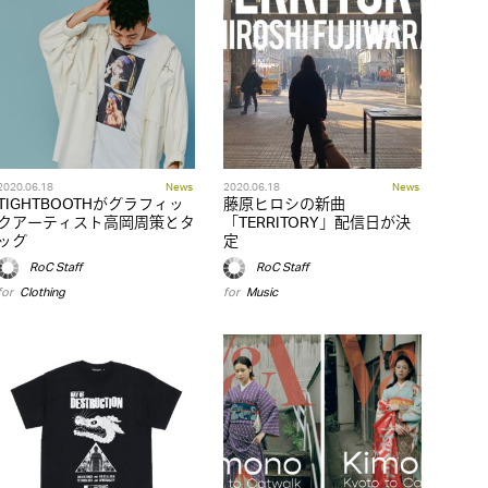
2020.06.18
News
2020.06.18
News
TIGHTBOOTHがグラフィッ
藤原ヒロシの新曲
クアーティスト高岡周策とタ
「TERRITORY」配信日が決
ッグ
定
RoC Staff
RoC Staff
for
Clothing
for
Music