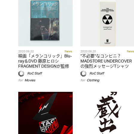
2020.06.22
News
2020.06.20
New
映画「メランコリック」Blu-
”不必要”なコンビニ？
ray＆DVD 藤原ヒロシ
MADSTORE UNDERCOVER
FRAGMENT DESIGNが監修
の強烈メッセージTシャツ
RoC Staff
RoC Staff
for
Movies
for
Clothing