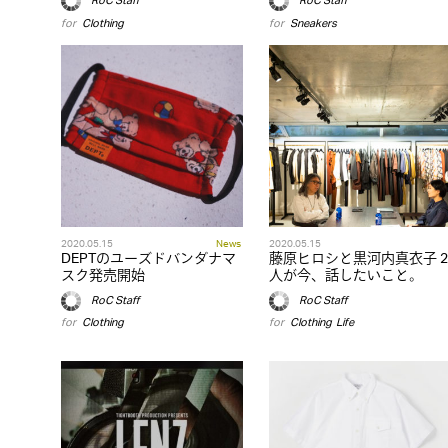
RoC Staff
RoC Staff
for
Clothing
for
Sneakers
2020.05.15
News
2020.05.15
DEPTのユーズドバンダナマ
藤原ヒロシと黒河内真衣子 2
スク発売開始
人が今、話したいこと。
RoC Staff
RoC Staff
for
Clothing
for
Clothing
,
Life