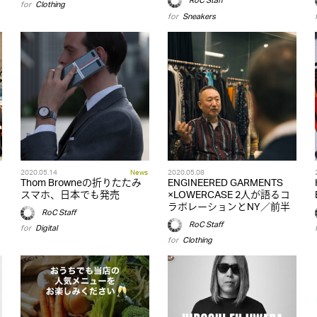
RoC Staff
for
Clothing
for
Sneakers
2020.05.14
News
2020.05.08
Thom Browneの折りたたみ
ENGINEERED GARMENTS
スマホ、日本でも発売
×LOWERCASE 2人が語るコ
ラボレーションとNY／前半
RoC Staff
RoC Staff
for
Digital
for
Clothing