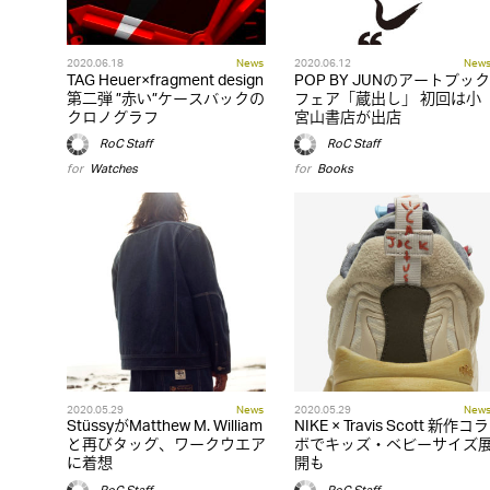
2020.06.18
News
2020.06.12
New
TAG Heuer×fragment design
POP BY JUNのアートブック
第二弾 ”赤い”ケースバックの
フェア「蔵出し」 初回は小
クロノグラフ
宮山書店が出店
RoC Staff
RoC Staff
for
Watches
for
Books
2020.05.29
News
2020.05.29
New
StüssyがMatthew M. William
NIKE × Travis Scott 新作コラ
と再びタッグ、ワークウエア
ボでキッズ・ベビーサイズ
に着想
開も