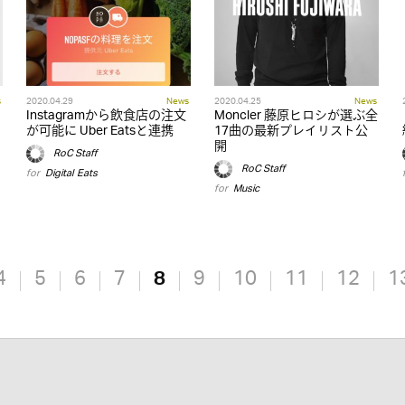
s
2020.04.29
News
2020.04.25
News
Instagramから飲食店の注文
Moncler 藤原ヒロシが選ぶ全
」
が可能に Uber Eatsと連携
17曲の最新プレイリスト公
開
RoC Staff
RoC Staff
for
Digital
,
Eats
for
Music
4
5
6
7
8
9
10
11
12
1