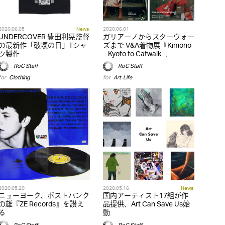
2020.06.05
News
2020.06.01
UNDERCOVER 豊田利晃監督
ガリアーノからスターウォー
の最新作「破壊の日」Tシャ
ズまで V&A着物展『Kimono
ツ製作
– Kyoto to Catwalk –』
RoC Staff
RoC Staff
for
Clothing
for
Art
,
Life
2020.05.20
2020.05.16
News
ニューヨーク、ポストパンク
国内アーティスト17組が作
の雄『ZE Records』を讃え
品提供、Art Can Save Us始
る
動