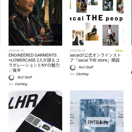
s
2020.06.19
2020.06.19
News
ENGINEERED GARMENTS
sacaiが公式オンラインスト
×LOWERCASE 2人が語るコ
ア「sacai THE store」開設
ラボレーションとNYの魅力
RoC Staff
／後半
for
Clothing
RoC Staff
for
Clothing