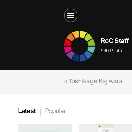
RoC Staff
560 Posts
« Yoshikage Kajiwara
Latest
Popular