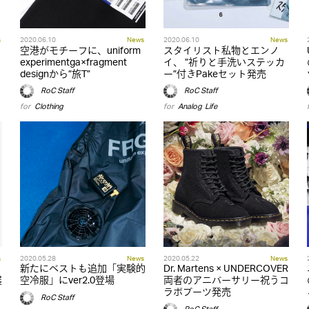
s
2020.06.10
News
2020.06.10
News
空港がモチーフに、uniform
スタイリスト私物とエンノ
experimentga×fragment
イ、 ”祈りと手洗いステッカ
designから”旅T”
ー”付きPakeセット発売
RoC Staff
RoC Staff
for
Clothing
for
Analog
,
Life
s
2020.05.28
News
2020.05.22
News
新たにベストも追加「実験的
Dr. Martens × UNDERCOVER
展
空冷服」にver2.0登場
両者のアニバーサリー祝うコ
ラボブーツ発売
RoC Staff