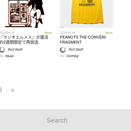
2020.04.24
News
2020.04.24
News
「ラジオエルメス」が復活
PEANUTS THE CONVENI
約2週間限定で再放送
FRAGMENT
RoC Staff
RoC Staff
for
Music
for
Clothing
3
»