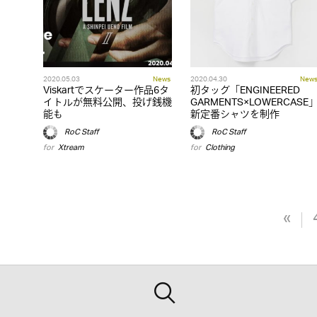
2020.05.03
News
2020.04.30
New
Viskartでスケーター作品6タ
初タッグ「ENGINEERED
イトルが無料公開、投げ銭機
GARMENTS×LOWERCASE
能も
新定番シャツを制作
RoC Staff
RoC Staff
for
Xtream
for
Clothing
«