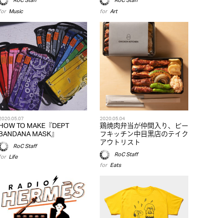
RoC Staff
RoC Staff
for
Music
for
Art
2020.05.07
2020.05.04
HOW TO MAKE『DEPT
鶏焼肉弁当が仲間入り、ビー
BANDANA MASK』
フキッチン中目黒店のテイク
アウトリスト
RoC Staff
RoC Staff
for
Life
for
Eats