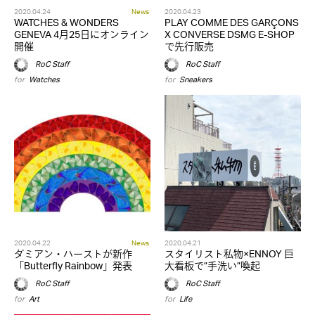
2020.04.24
News
2020.04.23
WATCHES & WONDERS
PLAY COMME DES GARÇONS
GENEVA 4月25日にオンライン
X CONVERSE DSMG E-SHOP
開催
で先行販売
RoC Staff
RoC Staff
for
Watches
for
Sneakers
2020.04.22
News
2020.04.21
ダミアン・ハーストが新作
スタイリスト私物×ENNOY 巨
「Butterfly Rainbow」発表
大看板で”手洗い”喚起
RoC Staff
RoC Staff
for
Art
for
Life