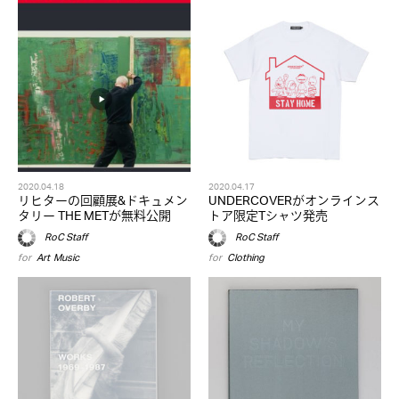
2020.04.18
2020.04.17
リヒターの回顧展&ドキュメン
UNDERCOVERがオンラインス
タリー THE METが無料公開
トア限定Tシャツ発売
RoC Staff
RoC Staff
for
Art
,
Music
for
Clothing