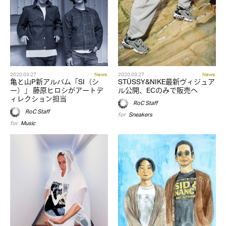
2020.03.27
News
2020.03.27
News
亀と山P新アルバム「SI（シ
STÜSSY&NIKE最新ヴィジュア
ー）」 藤原ヒロシがアートデ
ル公開、ECのみで販売へ
ィレクション担当
RoC Staff
RoC Staff
for
Sneakers
for
Music