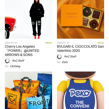
2020.01.31
News
2020.01.31
News
Cherry Los Angeles
BVLGARI IL CIOCCOLATO San
「POWER」@UNITED
Valentino 2020
ARROWS & SONS
RoC Staff
RoC Staff
for
Eats
for
Clothing