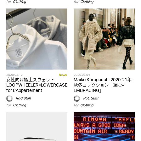
for
Clothing
for
Clothing
2020.03.12
News
2020.03.04
女性向け極上スウェット
Maiko Kurogouchi 2020-21年
LOOPWHEELER×LOWERCASE
秋冬コレクション「編む-
for L'Appartement
EMBRACING」
RoC Staff
RoC Staff
for
Clothing
for
Clothing