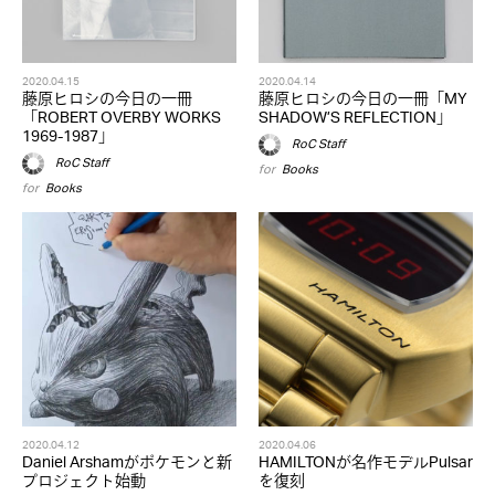
2020.04.15
2020.04.14
藤原ヒロシの今日の一冊
藤原ヒロシの今日の一冊「MY
「ROBERT OVERBY WORKS
SHADOW’S REFLECTION」
1969-1987」
RoC Staff
RoC Staff
for
Books
for
Books
2020.04.12
2020.04.06
Daniel Arshamがポケモンと新
HAMILTONが名作モデルPulsar
プロジェクト始動
を復刻