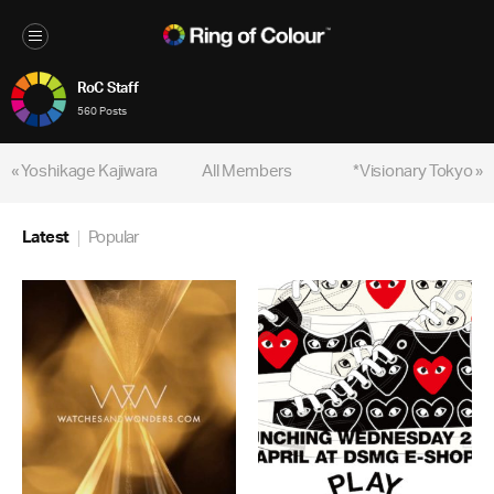
RoC Staff
560 Posts
« Yoshikage Kajiwara
All Members
*Visionary Tokyo »
Latest
Popular