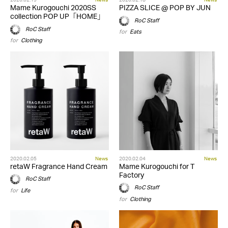
Mame Kurogouchi 2020SS
PIZZA SLICE @ POP BY JUN
collection POP UP「HOME」
RoC Staff
RoC Staff
for
Eats
for
Clothing
2020.02.05
News
2020.02.04
News
retaW Fragrance Hand Cream
Mame Kurogouchi for T
Factory
RoC Staff
RoC Staff
for
Life
for
Clothing