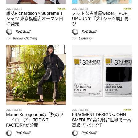
2020.03.26
News
2020.03.25
News
雑誌Richardson × Supreme T
ノマドな古着屋weber、POP
シャツ 東京旗艦店オープン日
UP JUNで「大Tシャツ展」再
に発売
び
RoC Staff
RoC Staff
for
Books
,
Clothing
for
Clothing
2020.03.19
2020.03.19
News
Mame Kurogouchiの「旅のワ
FRAGMENT DESIGN×JOHN
ードローブ」 TOD'S T
SMEDLEY 第2弾は”世界で一番
FACTORYが公開
高級"なパックT
RoC Staff
RoC Staff