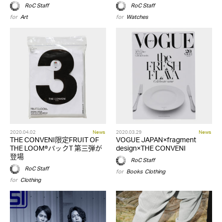
RoC Staff
RoC Staff
for
Art
for
Watches
2020.04.02
News
2020.03.29
News
THE CONVENI限定FRUIT OF
VOGUE JAPAN×fragment
THE LOOM®パックT 第三弾が
design×THE CONVENI
登場
RoC Staff
RoC Staff
for
Books
,
Clothing
for
Clothing