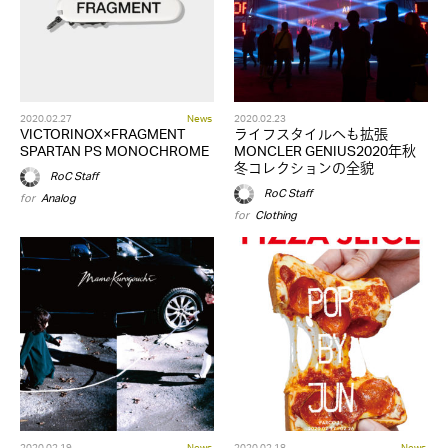
2020.02.27
News
2020.02.23
VICTORINOX×FRAGMENT
ライフスタイルへも拡張
SPARTAN PS MONOCHROME
MONCLER GENIUS2020年秋
冬コレクションの全貌
RoC Staff
RoC Staff
for
Analog
for
Clothing
2020.02.19
News
2020.02.18
News