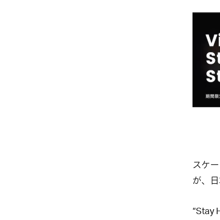
スケー
が、日
“Sta