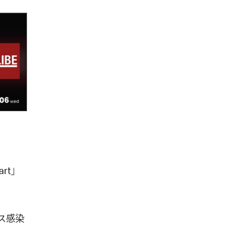
rt」
ルス感染