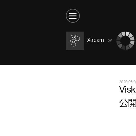
Xtream
2020.05.0
Vi
公