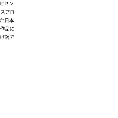
エビセン
ースプロ
た日本
作品に
げ銭で