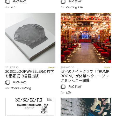
RoC Staff
RoC Staff
for
Art
for
Clothing
,
Life
2019.07.13
News
2019.07.10
News
20周年LOOPWHEELERの哲学
渋谷のナイトクラブ「TRUMP
を網羅 初の書籍出版
ROOM」が休業へ クロージン
グセレモニー開催
RoC Staff
RoC Staff
for
Books
,
Clothing
for
Life