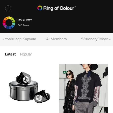
RoC Staff
560 Posts
« Yoshikage Kajiwara
All Members
*Visionary Tokyo »
Latest
Popular