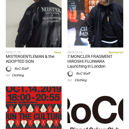
2019.11.12
News
2019.10.14
Sponsored
MISTERGENTLEMAN & the
7 MONCLER FRAGMENT
ADOPTED SON
HIROSHI FUJIWARA
Launching in London
RoC Staff
RoC Staff
for
Clothing
for
,
Clothing