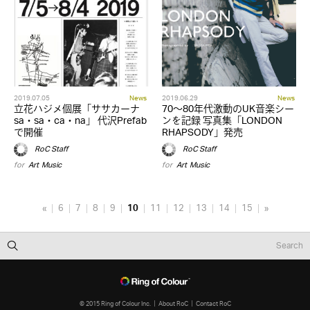
2019.07.05
News
2019.06.29
News
立花ハジメ個展「ササカーナ
70～80年代激動のUK音楽シー
sa・sa・ca・na」 代沢Prefab
ンを記録 写真集「LONDON
で開催
RHAPSODY」発売
RoC Staff
RoC Staff
for
Art
,
Music
for
Art
,
Music
«
6
7
8
9
10
11
12
13
14
15
»
© 2015 Ring of Colour Inc.
About RoC
Contact RoC