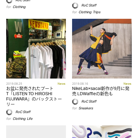
RoC Staff
RoC Staff
for
Clothing
for
Clothing
,
Trips
2019.08.25
News
2019.08.16
News
お盆に発売されたブート
NikeLab×sacai新作が9月に発
T「LISTEN TO HIROSHI
売 LDWaffleの新色も
FUJIWARA」のバックストー
RoC Staff
リー
for
Sneakers
RoC Staff
for
Clothing
,
Life