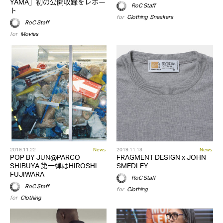
YAMA」初の公開収録をレポー
RoC Staff
ト
for
Clothing
,
Sneakers
RoC Staff
for
Movies
2019.11.22
News
2019.11.13
News
POP BY JUN@PARCO
FRAGMENT DESIGN x JOHN
SHIBUYA 第一弾はHIROSHI
SMEDLEY
FUJIWARA
RoC Staff
RoC Staff
for
Clothing
for
Clothing