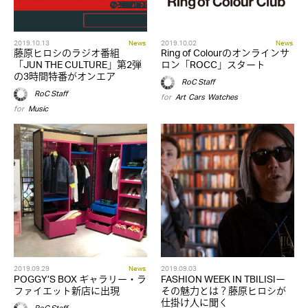
2019.10.13
News
2019.10.02
News
藤原ヒロシのラジオ番組
Ring of Colourのオンラインサ
「JUN THE CULTURE」第2弾
ロン「ROCC」スタート
の3時間特番がオンエア
RoC Staff
RoC Staff
for
Art
,
Cars
,
Watches
for
Music
2019.09.29
News
2019.09.03
POGGY’S BOX ギャラリー・ラ
FASHION WEEK IN TBILISIー
ファイエット新店に出現
その魅力とは？藤原ヒロシが
仕掛け人に聞く