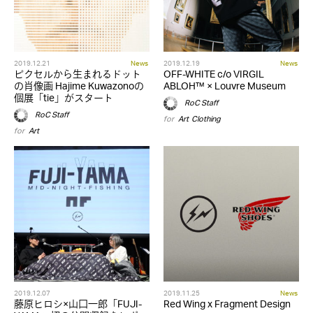
2019.12.21
News
2019.12.19
News
ピクセルから生まれるドット
OFF-WHITE c/o VIRGIL
の肖像画 Hajime Kuwazonoの
ABLOH™ × Louvre Museum
個展「tie」がスタート
RoC Staff
RoC Staff
for
Art
,
Clothing
for
Art
2019.12.07
2019.11.25
News
藤原ヒロシ×山口一郎「FUJI-
Red Wing x Fragment Design