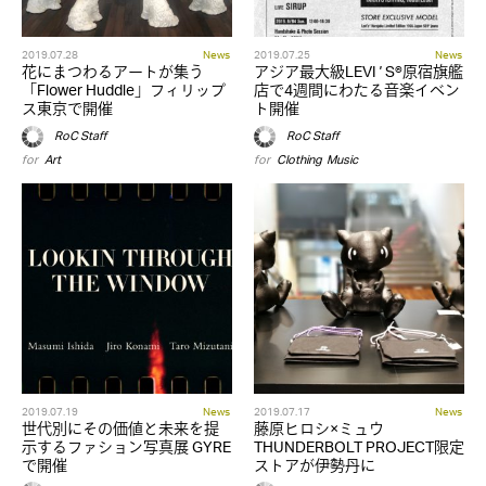
2019.07.28
News
2019.07.25
News
花にまつわるアートが集う
アジア最大級LEVIʼS®原宿旗艦
「Flower Huddle」フィリップ
店で4週間にわたる音楽イベン
ス東京で開催
ト開催
RoC Staff
RoC Staff
for
Art
for
Clothing
,
Music
2019.07.19
News
2019.07.17
News
世代別にその価値と未来を提
藤原ヒロシ×ミュウ
示するファション写真展 GYRE
THUNDERBOLT PROJECT限定
で開催
ストアが伊勢丹に