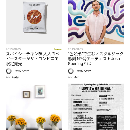
2019.08.05
News
2019.08.05
スパイシーチキン味 大人のベ
”色と形”で生むノスタルジック
ビースターがザ・コンビニで
彫刻 NY発アーティストJosh
限定発売
Sperlingとは
RoC Staff
RoC Staff
for
Eats
for
Art