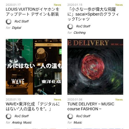
2020.01.17
News
2020.01.15
News
LOUIS VUITTONがイヤホンを
「小さな一歩が偉大な飛躍
アップデート デザインも新装
に」sacai×Spiberのグラフィ
ックTシャツ
RoC Staff
RoC Staff
for
Digital
for
Clothing
2020.01.10
News
2020.01.06
News
WAVE×東洋化成 「デジタルに
TUNE DELIVERY ~ MUSIC
はない“人の温もりを”。」
course FASHION ~
RoC Staff
RoC Staff
for
Analog
,
Music
for
Music