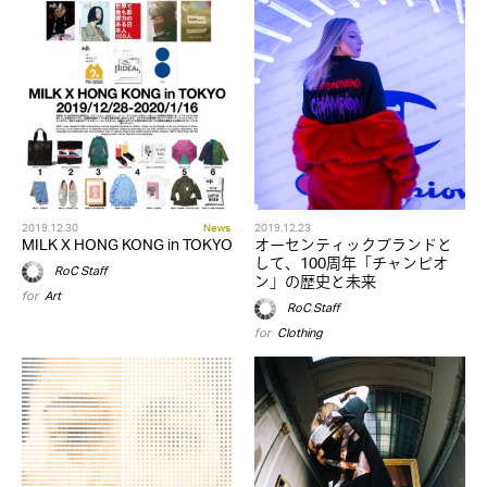
2019.12.30
News
2019.12.23
MILK X HONG KONG in TOKYO
オーセンティックブランドと
して、100周年「チャンピオ
RoC Staff
ン」の歴史と未来
for
Art
RoC Staff
for
Clothing